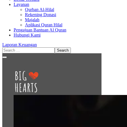
Layanan
Qurban Al-Hilal
Rekening Donasi
Majalah
Aplikasi Quran Hilal
Pengajuan Bantuan Al Quran
Hubungi Kami
Laporan Keuangan