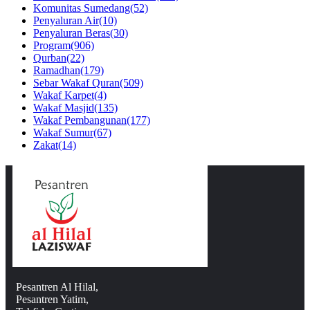
Komunitas Sumedang
(52)
Penyaluran Air
(10)
Penyaluran Beras
(30)
Program
(906)
Qurban
(22)
Ramadhan
(179)
Sebar Wakaf Quran
(509)
Wakaf Karpet
(4)
Wakaf Masjid
(135)
Wakaf Pembangunan
(177)
Wakaf Sumur
(67)
Zakat
(14)
Pesantren Al Hilal,
Pesantren Yatim,