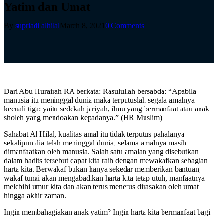
Yatim dan Umat
By
supriadi alhilal
March 8, 2021
0 Comments
Dari Abu Hurairah RA berkata: Rasulullah bersabda: “Apabila
manusia itu meninggal dunia maka terputuslah segala amalnya
kecuali tiga: yaitu sedekah jariyah, ilmu yang bermanfaat atau anak
sholeh yang mendoakan kepadanya.” (HR Muslim).
Sahabat Al Hilal, kualitas amal itu tidak terputus pahalanya
sekalipun dia telah meninggal dunia, selama amalnya masih
dimanfaatkan oleh manusia. Salah satu amalan yang disebutkan
dalam hadits tersebut dapat kita raih dengan mewakafkan sebagian
harta kita. Berwakaf bukan hanya sekedar memberikan bantuan,
wakaf tunai akan mengabadikan harta kita tetap utuh, manfaatnya
melebihi umur kita dan akan terus menerus dirasakan oleh umat
hingga akhir zaman.
Ingin membahagiakan anak yatim? Ingin harta kita bermanfaat bagi