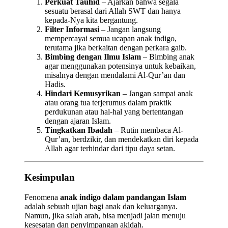
Perkuat Tauhid
– Ajarkan bahwa segala
sesuatu berasal dari Allah SWT dan hanya
kepada-Nya kita bergantung.
Filter Informasi
– Jangan langsung
mempercayai semua ucapan anak indigo,
terutama jika berkaitan dengan perkara gaib.
Bimbing dengan Ilmu Islam
– Bimbing anak
agar menggunakan potensinya untuk kebaikan,
misalnya dengan mendalami Al-Qur’an dan
Hadis.
Hindari Kemusyrikan
– Jangan sampai anak
atau orang tua terjerumus dalam praktik
perdukunan atau hal-hal yang bertentangan
dengan ajaran Islam.
Tingkatkan Ibadah
– Rutin membaca Al-
Qur’an, berdzikir, dan mendekatkan diri kepada
Allah agar terhindar dari tipu daya setan.
Kesimpulan
Fenomena
anak indigo dalam pandangan Islam
adalah sebuah ujian bagi anak dan keluarganya.
Namun, jika salah arah, bisa menjadi jalan menuju
kesesatan dan penyimpangan akidah.