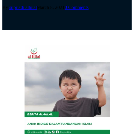
By
supriadi alhilal
March 8, 2021
0 Comments