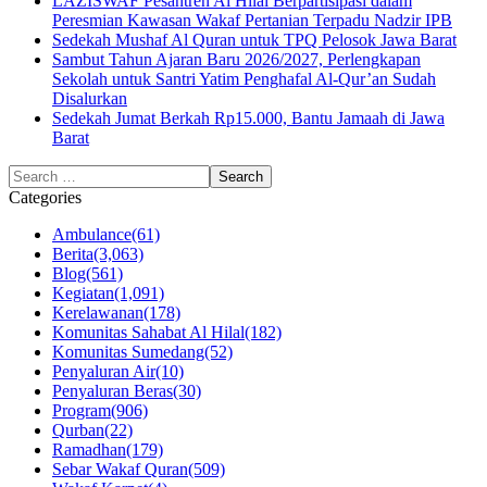
LAZISWAF Pesantren Al Hilal Berpartisipasi dalam
Peresmian Kawasan Wakaf Pertanian Terpadu Nadzir IPB
Sedekah Mushaf Al Quran untuk TPQ Pelosok Jawa Barat
Sambut Tahun Ajaran Baru 2026/2027, Perlengkapan
Sekolah untuk Santri Yatim Penghafal Al-Qur’an Sudah
Disalurkan
Sedekah Jumat Berkah Rp15.000, Bantu Jamaah di Jawa
Barat
Categories
Ambulance
(61)
Berita
(3,063)
Blog
(561)
Kegiatan
(1,091)
Kerelawanan
(178)
Komunitas Sahabat Al Hilal
(182)
Komunitas Sumedang
(52)
Penyaluran Air
(10)
Penyaluran Beras
(30)
Program
(906)
Qurban
(22)
Ramadhan
(179)
Sebar Wakaf Quran
(509)