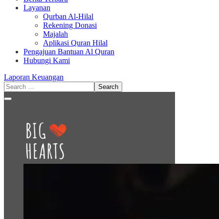
Layanan
Qurban Al-Hilal
Rekening Donasi
Majalah
Aplikasi Quran Hilal
Pengajuan Bantuan Al Quran
Hubungi Kami
Laporan Keuangan