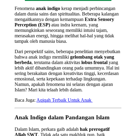
Fenomena
anak indigo
kerap menjadi perbincangan
dalam dunia sains dan spiritualitas. Beberapa kalangan
mengaitkannya dengan kemampuan
Extra Sensory
Perception (ESP)
atau indra keenam, yang
memungkinkan seseorang memiliki intuisi tajam,
merasakan energi, hingga melihat hal-hal yang tidak
tampak oleh manusia biasa.
Dari perspektif sains, beberapa penelitian menyebutkan
bahwa anak indigo memiliki
gelombang otak yang
berbeda
, terutama dalam aktivitas
lobus frontal
yang
lebih aktif dibandingkan orang pada umumnya. Hal ini
sering berakaitan dengan kreativitas tinggi, kecerdasan
emosional, serta kepekaan terhadap lingkungan.
Namun, apakah fenomena ini selaras dengan ajaran
Islam? Mari kita telaah lebih dalam.
Baca Juga:
Aqiqah Terbaik Untuk Anak
Anak Indigo dalam Pandangan Islam
Dalam Islam, perkara gaib adalah
hak prerogatif
Allah SWT
. Tidak ada satu makhluk pun, baik