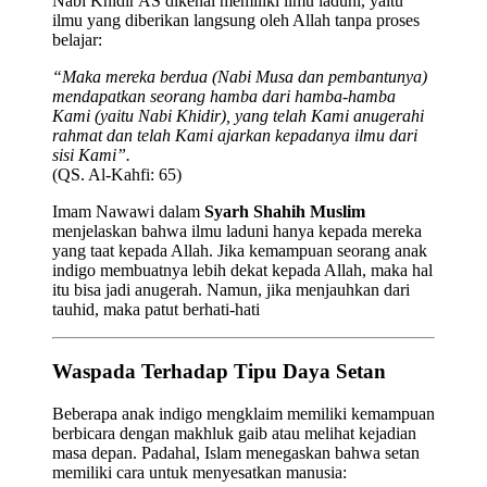
Nabi Khidir AS dikenal memiliki ilmu laduni, yaitu
ilmu yang diberikan langsung oleh Allah tanpa proses
belajar:
“Maka mereka berdua (Nabi Musa dan pembantunya)
mendapatkan seorang hamba dari hamba-hamba
Kami (yaitu Nabi Khidir), yang telah Kami anugerahi
rahmat dan telah Kami ajarkan kepadanya ilmu dari
sisi Kami”.
(QS. Al-Kahfi: 65)
Imam Nawawi dalam
Syarh Shahih Muslim
menjelaskan bahwa ilmu laduni hanya kepada mereka
yang taat kepada Allah. Jika kemampuan seorang anak
indigo membuatnya lebih dekat kepada Allah, maka hal
itu bisa jadi anugerah. Namun, jika menjauhkan dari
tauhid, maka patut berhati-hati
Waspada Terhadap Tipu Daya Setan
Beberapa anak indigo mengklaim memiliki kemampuan
berbicara dengan makhluk gaib atau melihat kejadian
masa depan. Padahal, Islam menegaskan bahwa setan
memiliki cara untuk menyesatkan manusia: