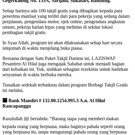
Gegerkalong No. 155A, Sarijadi, Sukasari, Bandung.
Setiap harinya ada 100 takjil gratis yang dibagikan kepada para
penerima manfaat yang terdiri dari para pekerja yang sedang dalam
perjalanan, pengendara motor, ojek online, pengendara angkutan
umum, pekerja harian lepas yang melintas di sekitar lokasi
pembagian takjil gratis.
In Syaa Allah, program ini akan dilaksanakan setiap hari secara
istiqomah di waktu menjelang buka puasa.
Bersama dengan Satu Paket Takjil Darimu ini, LAZISWAF
Pesantren Al Hilal juga mengajak Sahabat untuk menjadi bagian
dari kebaikan ini. Yuk, sisihkan sebagian rezekimu untuk hadirkan
senyuman di waktu berbuka mereka.
Tunaikan sedekah terbaikmu dalam program Berbagi Takjil Gratis
ini melalui,
🏧
Bank Mandiri # 132.00.1254.995.3 A.n. Al Hilal
Rancapanggu
Rasulullah ﷺ bersabda: “Barang siapa yang memberi makan
kepada orang yang berpuasa, maka baginya pahala seperti orang
yang berpuasa itu, tanpa mengurangi pahala orang yang berpuasa