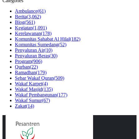
Categories
Ambulance
(61)
Berita
(3,062)
Blog
(561)
Kegiatan
(1,091)
Kerelawanan
(178)
Komunitas Sahabat Al Hilal
(182)
Komunitas Sumedang
(52)
Penyaluran Air
(10)
Penyaluran Beras
(30)
Program
(906)
Qurban
(22)
Ramadhan
(179)
Sebar Wakaf Quran
(509)
Wakaf Karpet
(4)
Wakaf Masjid
(135)
Wakaf Pembangunan
(177)
Wakaf Sumur
(67)
Zakat
(14)