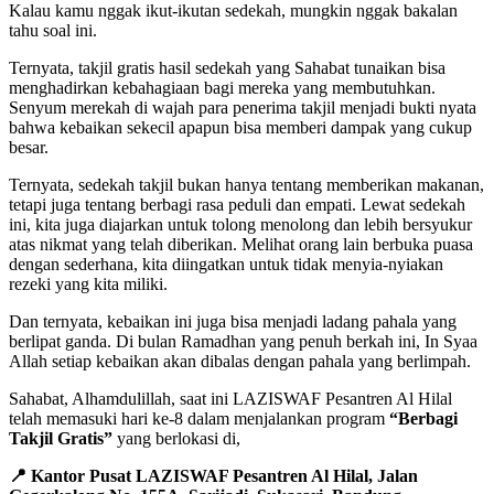
Kalau kamu nggak ikut-ikutan sedekah, mungkin nggak bakalan
tahu soal ini.
Ternyata, takjil gratis hasil sedekah yang Sahabat tunaikan bisa
menghadirkan kebahagiaan bagi mereka yang membutuhkan.
Senyum merekah di wajah para penerima takjil menjadi bukti nyata
bahwa kebaikan sekecil apapun bisa memberi dampak yang cukup
besar.
Ternyata, sedekah takjil bukan hanya tentang memberikan makanan,
tetapi juga tentang berbagi rasa peduli dan empati. Lewat sedekah
ini, kita juga diajarkan untuk tolong menolong dan lebih bersyukur
atas nikmat yang telah diberikan. Melihat orang lain berbuka puasa
dengan sederhana, kita diingatkan untuk tidak menyia-nyiakan
rezeki yang kita miliki.
Dan ternyata, kebaikan ini juga bisa menjadi ladang pahala yang
berlipat ganda. Di bulan Ramadhan yang penuh berkah ini, In Syaa
Allah setiap kebaikan akan dibalas dengan pahala yang berlimpah.
Sahabat, Alhamdulillah, saat ini LAZISWAF Pesantren Al Hilal
telah memasuki hari ke-8 dalam menjalankan program
“Berbagi
Takjil Gratis”
yang berlokasi di,
📍
Kantor Pusat LAZISWAF Pesantren Al Hilal, Jalan