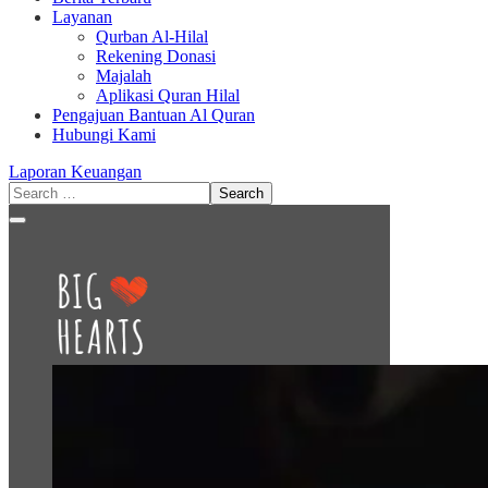
Layanan
Qurban Al-Hilal
Rekening Donasi
Majalah
Aplikasi Quran Hilal
Pengajuan Bantuan Al Quran
Hubungi Kami
Laporan Keuangan