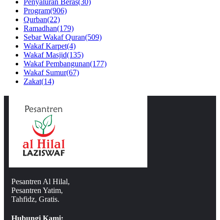
Penyaluran Beras
(30)
Program
(906)
Qurban
(22)
Ramadhan
(179)
Sebar Wakaf Quran
(509)
Wakaf Karpet
(4)
Wakaf Masjid
(135)
Wakaf Pembangunan
(177)
Wakaf Sumur
(67)
Zakat
(14)
Pesantren Al Hilal,
Pesantren Yatim,
Tahfidz, Gratis.
Hubungi Kami: