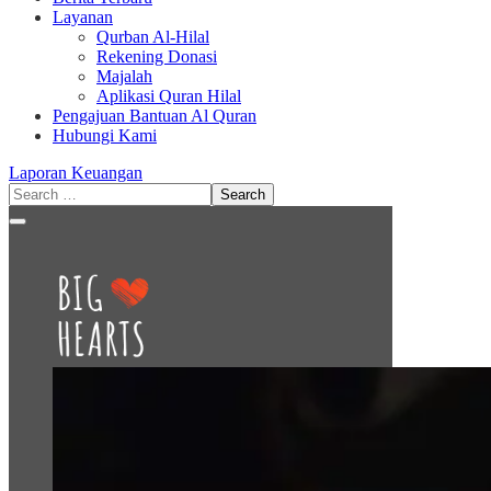
Layanan
Qurban Al-Hilal
Rekening Donasi
Majalah
Aplikasi Quran Hilal
Pengajuan Bantuan Al Quran
Hubungi Kami
Laporan Keuangan