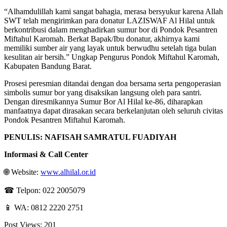
“Alhamdulillah kami sangat bahagia, merasa bersyukur karena Allah
SWT telah mengirimkan para donatur LAZISWAF Al Hilal untuk
berkontribusi dalam menghadirkan sumur bor di Pondok Pesantren
Miftahul Karomah. Berkat Bapak/Ibu donatur, akhirnya kami
memiliki sumber air yang layak untuk berwudhu setelah tiga bulan
kesulitan air bersih.” Ungkap Pengurus Pondok Miftahul Karomah,
Kabupaten Bandung Barat.
Prosesi peresmian ditandai dengan doa bersama serta pengoperasian
simbolis sumur bor yang disaksikan langsung oleh para santri.
Dengan diresmikannya Sumur Bor Al Hilal ke-86, diharapkan
manfaatnya dapat dirasakan secara berkelanjutan oleh seluruh civitas
Pondok Pesantren Miftahul Karomah.
PENULIS: NAFISAH SAMRATUL FUADIYAH
Informasi & Call Center
🌐 Website:
www.alhilal.or.id
☎ Telpon: 022 2005079
📱 WA: 0812 2220 2751
Post Views:
201