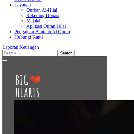
Layanan
Qurban Al-Hilal
Rekening Donasi
Majalah
Aplikasi Quran Hilal
Pengajuan Bantuan Al Quran
Hubungi Kami
Laporan Keuangan