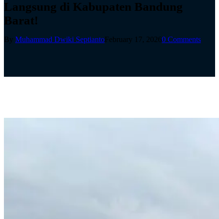
Langsung di Kabupaten Bandung
Barat!
By
Muhammad Dwiki Septianto
February 17, 2026
0 Comments