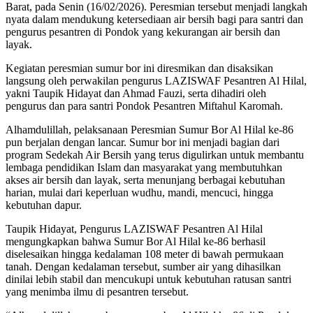
Barat, pada Senin (16/02/2026). Peresmian tersebut menjadi langkah
nyata dalam mendukung ketersediaan air bersih bagi para santri dan
pengurus pesantren di Pondok yang kekurangan air bersih dan
layak.
Kegiatan peresmian sumur bor ini diresmikan dan disaksikan
langsung oleh perwakilan pengurus LAZISWAF Pesantren Al Hilal,
yakni Taupik Hidayat dan Ahmad Fauzi, serta dihadiri oleh
pengurus dan para santri Pondok Pesantren Miftahul Karomah.
Alhamdulillah, pelaksanaan Peresmian Sumur Bor Al Hilal ke-86
pun berjalan dengan lancar. Sumur bor ini menjadi bagian dari
program Sedekah Air Bersih yang terus digulirkan untuk membantu
lembaga pendidikan Islam dan masyarakat yang membutuhkan
akses air bersih dan layak, serta menunjang berbagai kebutuhan
harian, mulai dari keperluan wudhu, mandi, mencuci, hingga
kebutuhan dapur.
Taupik Hidayat, Pengurus LAZISWAF Pesantren Al Hilal
mengungkapkan bahwa Sumur Bor Al Hilal ke-86 berhasil
diselesaikan hingga kedalaman 108 meter di bawah permukaan
tanah. Dengan kedalaman tersebut, sumber air yang dihasilkan
dinilai lebih stabil dan mencukupi untuk kebutuhan ratusan santri
yang menimba ilmu di pesantren tersebut.