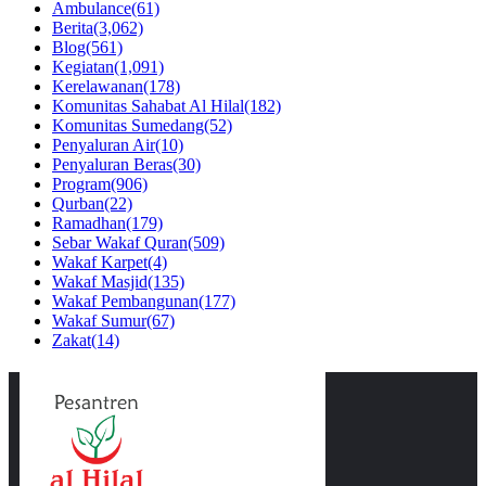
Ambulance
(61)
Berita
(3,062)
Blog
(561)
Kegiatan
(1,091)
Kerelawanan
(178)
Komunitas Sahabat Al Hilal
(182)
Komunitas Sumedang
(52)
Penyaluran Air
(10)
Penyaluran Beras
(30)
Program
(906)
Qurban
(22)
Ramadhan
(179)
Sebar Wakaf Quran
(509)
Wakaf Karpet
(4)
Wakaf Masjid
(135)
Wakaf Pembangunan
(177)
Wakaf Sumur
(67)
Zakat
(14)