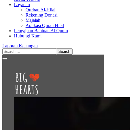
Layanan
Qurban Al-Hilal
Rekening Donasi
Majalah
Aplikasi Quran Hilal
Pengajuan Bantuan Al Quran
Hubungi Kami
Laporan Keuangan