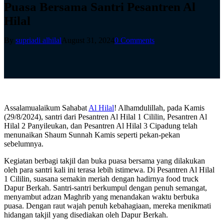
Puasa Bersama Santri Pesantren Al
Hilal
By
supriadi alhilal
August 31, 2024
0 Comments
Assalamualaikum Sahabat
Al Hilal
! Alhamdulillah, pada Kamis
(29/8/2024), santri dari Pesantren Al Hilal 1 Cililin, Pesantren Al
Hilal 2 Panyileukan, dan Pesantren Al Hilal 3 Cipadung telah
menunaikan Shaum Sunnah Kamis seperti pekan-pekan
sebelumnya.
Kegiatan berbagi takjil dan buka puasa bersama yang dilakukan
oleh para santri kali ini terasa lebih istimewa. Di Pesantren Al Hilal
1 Cililin, suasana semakin meriah dengan hadirnya food truck
Dapur Berkah. Santri-santri berkumpul dengan penuh semangat,
menyambut adzan Maghrib yang menandakan waktu berbuka
puasa. Dengan raut wajah penuh kebahagiaan, mereka menikmati
hidangan takjil yang disediakan oleh Dapur Berkah.