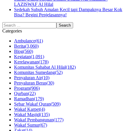
LAZISWAF Al Hilal
Sedekah Subuh Amalan Kecil tapi Dampaknya Besar Kok
Bisa? Begini Penjelasannya!
Categories
Ambulance
(61)
Berita
(3,060)
Blog
(560)
Kegiatan
(1,091)
Kerelawanan
(178)
Komunitas Sahabat Al Hilal
(182)
Komunitas Sumedang
(52)
Penyaluran Air
(10)
Penyaluran Beras
(30)
Program
(906)
Qurban
(22)
Ramadhan
(179)
Sebar Wakaf Quran
(509)
Wakaf Karpet
(4)
Wakaf Masjid
(135)
Wakaf Pembangunan
(177)
Wakaf Sumur
(67)
Zakat
(14)