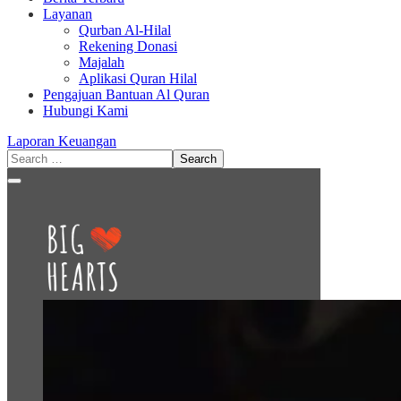
Layanan
Qurban Al-Hilal
Rekening Donasi
Majalah
Aplikasi Quran Hilal
Pengajuan Bantuan Al Quran
Hubungi Kami
Laporan Keuangan