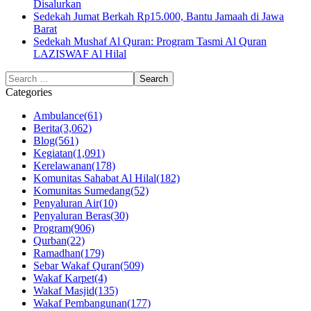
Disalurkan
Sedekah Jumat Berkah Rp15.000, Bantu Jamaah di Jawa
Barat
Sedekah Mushaf Al Quran: Program Tasmi Al Quran
LAZISWAF Al Hilal
Categories
Ambulance
(61)
Berita
(3,062)
Blog
(561)
Kegiatan
(1,091)
Kerelawanan
(178)
Komunitas Sahabat Al Hilal
(182)
Komunitas Sumedang
(52)
Penyaluran Air
(10)
Penyaluran Beras
(30)
Program
(906)
Qurban
(22)
Ramadhan
(179)
Sebar Wakaf Quran
(509)
Wakaf Karpet
(4)
Wakaf Masjid
(135)
Wakaf Pembangunan
(177)