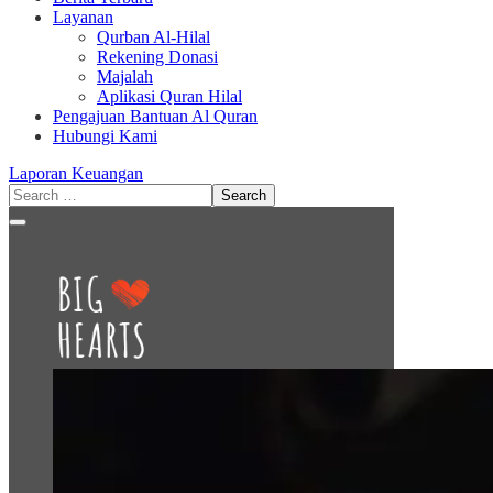
Layanan
Qurban Al-Hilal
Rekening Donasi
Majalah
Aplikasi Quran Hilal
Pengajuan Bantuan Al Quran
Hubungi Kami
Laporan Keuangan