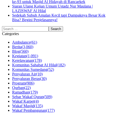
ke-93 untuk Masjid Al Hidayah di Rancaekek
Siaran Ulang Kajian Umum Ustadz Nur Maulana |
LAZISWAF Al Hilal
Sedekah Subuh Amalan Kecil tapi Dampaknya Besar Kok
Bisa? Begini Penjelasannya!
Categories
Ambulance
(61)
Berita
(3,060)
Blog
(560)
Kegiatan
(1,091)
Kerelawanan
(178)
Komunitas Sahabat Al Hilal
(182)
Komunitas Sumedang
(52)
Penyaluran Air
(10)
Penyaluran Beras
(30)
Program
(906)
Qurban
(22)
Ramadhan
(179)
Sebar Wakaf Quran
(509)
Wakaf Karpet
(4)
Wakaf Masjid
(135)
Wakaf Pembangunan
(177)