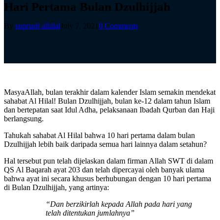
Hari Pertama Bulan Dzulhijjah
By
supriadi alhilal
July 7, 2021
0 Comments
MasyaAllah, bulan terakhir dalam kalender Islam semakin mendekat
sahabat Al Hilal! Bulan Dzulhijjah, bulan ke-12 dalam tahun Islam
dan bertepatan saat Idul Adha, pelaksanaan Ibadah Qurban dan Haji
berlangsung.
Tahukah sahabat Al Hilal bahwa 10 hari pertama dalam bulan
Dzulhijjah lebih baik daripada semua hari lainnya dalam setahun?
Hal tersebut pun telah dijelaskan dalam firman Allah SWT di dalam
QS Al Baqarah ayat 203 dan telah dipercayai oleh banyak ulama
bahwa ayat ini secara khusus berhubungan dengan 10 hari pertama
di Bulan Dzulhijjah, yang artinya:
“Dan berzikirlah kepada Allah pada hari yang
telah ditentukan jumlahnya”