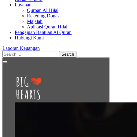
Layanan
Qurban Al-Hilal
Rekening Donasi
Majalah
Aplikasi Quran Hilal
Pengajuan Bantuan Al Quran
Hubungi Kami
Laporan Keuangan