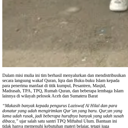
Dalam misi mulia ini tim berhasil menyalurkan dan mendistribusikan
secara langsung wakaf Quran, Iqra dan Buku-buku Islam kepada
para penerima manfaat di titik kumpul, Pesantren, Masjid,
Madrasah, TPA, TPQ, Rumah Quran, dan beberapa lembaga Islam
lainnya di wilayah pelosok Aceh dan Sumatera Barat
“Makasih banyak kepada pengurus Laziswaf Al Hilal dan para
donatur yang udah mengirimkan Qur’an yang baru. Qur;an yang
lama udah rusak, jadi beberapa hurufnya banyak yang udah susah
dibaca,”
ujar salah satu santri TPQ Miftahul Ulum. Bantuan ini
tidak hanya memenuhi kebutuhan materi belajar, tetapi juga