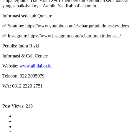
tanpa terputus. Dan Allah SWT memberikan keridhoan serta balasan
yang sebaik-baiknya. Aamiin Yaa Rabbal’alaamiin.
Informasi sedekah Qur’an:
✅ Youtube: https://www.youtube.com/c/sebarquranindonesia/videos
✅ Instagram: https://www.instagram.com/sebarquran.indonesia/
Penulis: Indra Rizki
Informasi & Call Center:
Website:
www.alhilal.or.id
Telepon: 022 2005079
WA: 0812 2220 2751
Post Views:
213