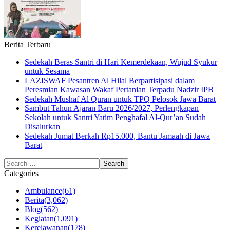
Berita Terbaru
Sedekah Beras Santri di Hari Kemerdekaan, Wujud Syukur
untuk Sesama
LAZISWAF Pesantren Al Hilal Berpartisipasi dalam
Peresmian Kawasan Wakaf Pertanian Terpadu Nadzir IPB
Sedekah Mushaf Al Quran untuk TPQ Pelosok Jawa Barat
Sambut Tahun Ajaran Baru 2026/2027, Perlengkapan
Sekolah untuk Santri Yatim Penghafal Al-Qur’an Sudah
Disalurkan
Sedekah Jumat Berkah Rp15.000, Bantu Jamaah di Jawa
Barat
Categories
Ambulance
(61)
Berita
(3,062)
Blog
(562)
Kegiatan
(1,091)
Kerelawanan
(178)