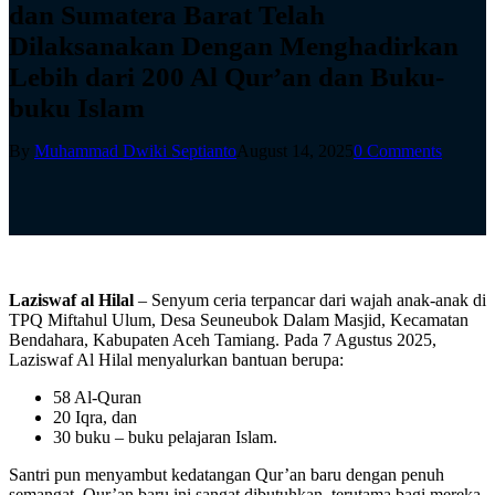
dan Sumatera Barat Telah
Dilaksanakan Dengan Menghadirkan
Lebih dari 200 Al Qur’an dan Buku-
buku Islam
By
Muhammad Dwiki Septianto
August 14, 2025
0 Comments
Laziswaf al Hilal
– Senyum ceria terpancar dari wajah anak-anak di
TPQ Miftahul Ulum, Desa Seuneubok Dalam Masjid, Kecamatan
Bendahara, Kabupaten Aceh Tamiang. Pada 7 Agustus 2025,
Laziswaf Al Hilal menyalurkan bantuan berupa:
58 Al-Quran
20 Iqra, dan
30 buku – buku pelajaran Islam.
Santri pun menyambut kedatangan Qur’an baru dengan penuh
semangat. Qur’an baru ini sangat dibutuhkan, terutama bagi mereka