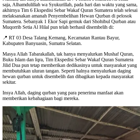
saja, Alhamdulillah wa Syukurillah, pada hari dan waktu yang sama,
akhirnya Tim 6 Ekspedisi Sebar Wakaf Quran Sumatera telah selesai
melaksanakan amanah Penyembelihan Hewan Qurban di pelosok
Sumatera. Sebanyak 1 Ekor Sapi gemuk dari Shohibul Qurban atau
Muqorrib Setia Al Hilal pun telah berhasil disembelih di:
📍 RT 03 Desa Talang Kemang, Kecamatan Rantau Bayur,
Kabupaten Banyuasin, Sumatra Selatan.
Masya Allah Tabarakallah, tak hanya menyalurkan Mushaf Quran,
Buku Islam dan Iqra, Tim Ekspedisi Sebar Wakaf Quran Sumatera
Jilid Dua pun tetap memberikan dedikasinya untuk masyarakat yang
membutuhkan uluran tangan. Seperti halnya menyalurkan daging
hewan qurban untuk disembelih dan dibagikan kepada masyarakat
sekitar.
Insya Allah, daging qurban yang para penerima manfaat akan
memberikan kebahagiaan bagi mereka.