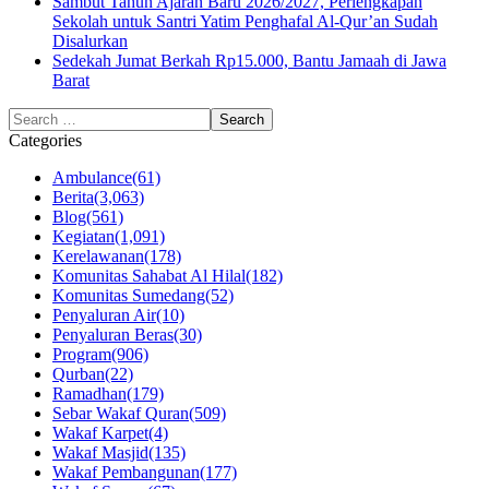
Sambut Tahun Ajaran Baru 2026/2027, Perlengkapan
Sekolah untuk Santri Yatim Penghafal Al-Qur’an Sudah
Disalurkan
Sedekah Jumat Berkah Rp15.000, Bantu Jamaah di Jawa
Barat
Categories
Ambulance
(61)
Berita
(3,063)
Blog
(561)
Kegiatan
(1,091)
Kerelawanan
(178)
Komunitas Sahabat Al Hilal
(182)
Komunitas Sumedang
(52)
Penyaluran Air
(10)
Penyaluran Beras
(30)
Program
(906)
Qurban
(22)
Ramadhan
(179)
Sebar Wakaf Quran
(509)
Wakaf Karpet
(4)
Wakaf Masjid
(135)
Wakaf Pembangunan
(177)