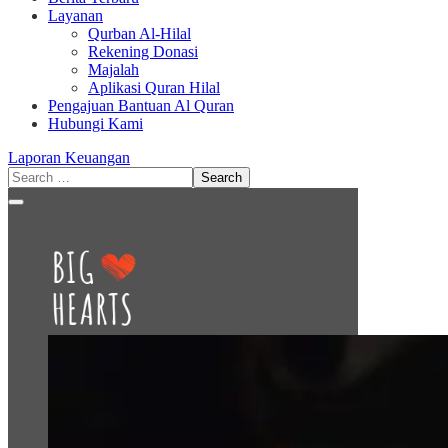
Layanan
Qurban Al-Hilal
Rekening Donasi
Majalah
Aplikasi Quran Hilal
Pengajuan Bantuan Al Quran
Hubungi Kami
Laporan Keuangan