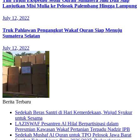
Tim Tujuh Ekspedisi Sebar Quran Sumatera Jilid Dua Siap
Lanjutkan Misi Mulia ke Pelosok Palembang Hingga Lampung
July 12, 2022
Truk Pahlawan Pengangkut Wakaf Quran Siap Menuju
Sumatera Selatan
July 12, 2022
Berita Terbaru
Sedekah Beras Santri di Hari Kemerdekaan, Wujud Syukur
untuk Sesama
LAZISWAF Pesantren Al Hilal Berpartisipasi dalam
Peresmian Kawasan Wakaf Pertanian Terpadu Nadzir IPB
Sedekah Mushaf Al Quran untuk TPQ Pelosok Jawa Barat