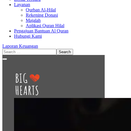
Layanan
Qurban Al-Hilal
Rekening Donasi
Majalah
Aplikasi Quran Hilal
Pengajuan Bantuan Al Quran
Hubungi Kami
Laporan Keuangan