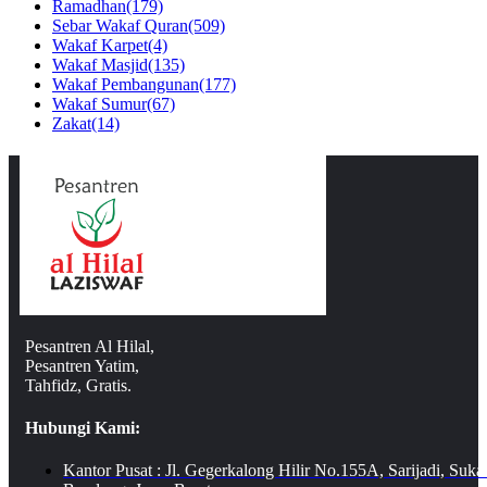
Ramadhan
(179)
Sebar Wakaf Quran
(509)
Wakaf Karpet
(4)
Wakaf Masjid
(135)
Wakaf Pembangunan
(177)
Wakaf Sumur
(67)
Zakat
(14)
Pesantren Al Hilal,
Pesantren Yatim,
Tahfidz, Gratis.
Hubungi Kami:
Kantor Pusat : Jl. Gegerkalong Hilir No.155A, Sarijadi, Suka