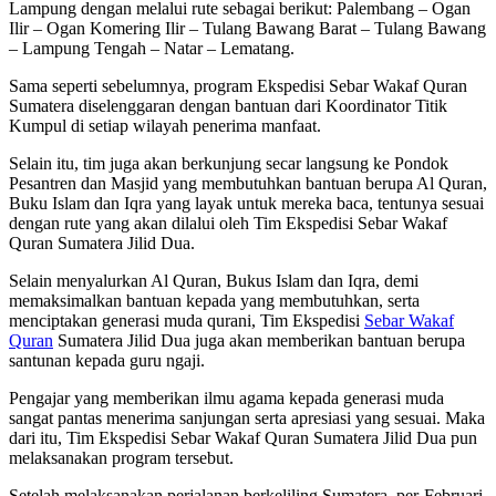
Lampung dengan melalui rute sebagai berikut: Palembang – Ogan
Ilir – Ogan Komering Ilir – Tulang Bawang Barat – Tulang Bawang
– Lampung Tengah – Natar – Lematang.
Sama seperti sebelumnya, program Ekspedisi Sebar Wakaf Quran
Sumatera diselenggaran dengan bantuan dari Koordinator Titik
Kumpul di setiap wilayah penerima manfaat.
Selain itu, tim juga akan berkunjung secar langsung ke Pondok
Pesantren dan Masjid yang membutuhkan bantuan berupa Al Quran,
Buku Islam dan Iqra yang layak untuk mereka baca, tentunya sesuai
dengan rute yang akan dilalui oleh Tim Ekspedisi Sebar Wakaf
Quran Sumatera Jilid Dua.
Selain menyalurkan Al Quran, Bukus Islam dan Iqra, demi
memaksimalkan bantuan kepada yang membutuhkan, serta
menciptakan generasi muda qurani, Tim Ekspedisi
Sebar Wakaf
Quran
Sumatera Jilid Dua juga akan memberikan bantuan berupa
santunan kepada guru ngaji.
Pengajar yang memberikan ilmu agama kepada generasi muda
sangat pantas menerima sanjungan serta apresiasi yang sesuai. Maka
dari itu, Tim Ekspedisi Sebar Wakaf Quran Sumatera Jilid Dua pun
melaksanakan program tersebut.
Setelah melaksanakan perjalanan berkeliling Sumatera, per-Februari