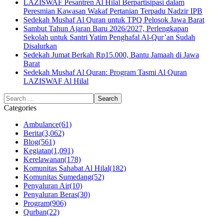
LAZISWAF Pesantren Al Hilal Berpartisipasi dalam
Peresmian Kawasan Wakaf Pertanian Terpadu Nadzir IPB
Sedekah Mushaf Al Quran untuk TPQ Pelosok Jawa Barat
Sambut Tahun Ajaran Baru 2026/2027, Perlengkapan
Sekolah untuk Santri Yatim Penghafal Al-Qur’an Sudah
Disalurkan
Sedekah Jumat Berkah Rp15.000, Bantu Jamaah di Jawa
Barat
Sedekah Mushaf Al Quran: Program Tasmi Al Quran
LAZISWAF Al Hilal
Categories
Ambulance
(61)
Berita
(3,062)
Blog
(561)
Kegiatan
(1,091)
Kerelawanan
(178)
Komunitas Sahabat Al Hilal
(182)
Komunitas Sumedang
(52)
Penyaluran Air
(10)
Penyaluran Beras
(30)
Program
(906)
Qurban
(22)