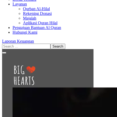
Layanan
Qurban Al-Hilal
Rekening Donasi
Majalah
Aplikasi Quran Hilal
Pengajuan Bantuan Al Quran
Hubungi Kami
Laporan Keuangan