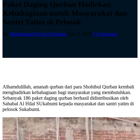
Paket Daging Qurban Hadirkan
Kebahagiaan untuk Masyarakat dan
Santri Yatim di Pelosok
By
Muhammad Dwiki Septianto
June 2, 2026
0 Comments
Alhamdulillah, amanah qurban dari para Shohibul Qurban kembali
menghadirkan kebahagiaan bagi masyarakat yang membutuhkan.
Sebanyak 186 paket daging qurban berhasil didistribusikan oleh
Sahabal Al Hilal SUkabumi kepada masyarakat dan santri yatim di
pelosok Sukabumi.