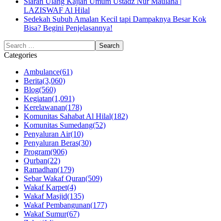
Siaran Ulang Kajian Umum Ustadz Nur Maulana |
LAZISWAF Al Hilal
Sedekah Subuh Amalan Kecil tapi Dampaknya Besar Kok
Bisa? Begini Penjelasannya!
Categories
Ambulance
(61)
Berita
(3,060)
Blog
(560)
Kegiatan
(1,091)
Kerelawanan
(178)
Komunitas Sahabat Al Hilal
(182)
Komunitas Sumedang
(52)
Penyaluran Air
(10)
Penyaluran Beras
(30)
Program
(906)
Qurban
(22)
Ramadhan
(179)
Sebar Wakaf Quran
(509)
Wakaf Karpet
(4)
Wakaf Masjid
(135)
Wakaf Pembangunan
(177)
Wakaf Sumur
(67)