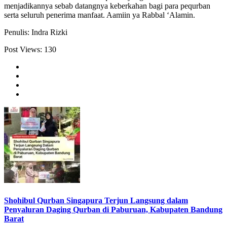
menjadikannya sebab datangnya keberkahan bagi para pequrban
serta seluruh penerima manfaat. Aamiin ya Rabbal ‘Alamin.
Penulis: Indra Rizki
Post Views:
130
Shohibul Qurban Singapura Terjun Langsung dalam
Penyaluran Daging Qurban di Paburuan, Kabupaten Bandung
Barat