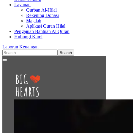
Layanan
Qurban Al-Hilal
Rekening Donasi
Majalah
Aplikasi Quran Hilal
Pengajuan Bantuan Al Quran
Hubungi Kami
Laporan Keuangan