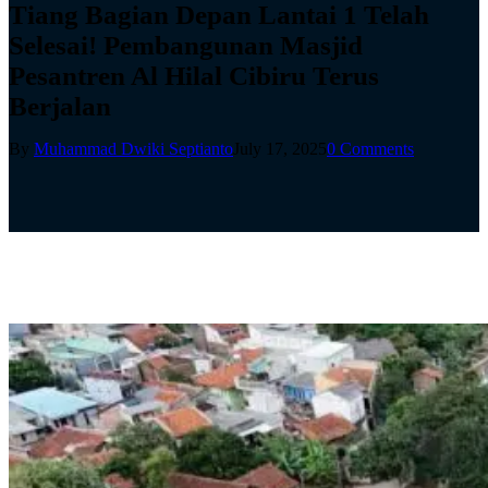
Tiang Bagian Depan Lantai 1 Telah
Selesai! Pembangunan Masjid
Pesantren Al Hilal Cibiru Terus
Berjalan
By
Muhammad Dwiki Septianto
July 17, 2025
0 Comments