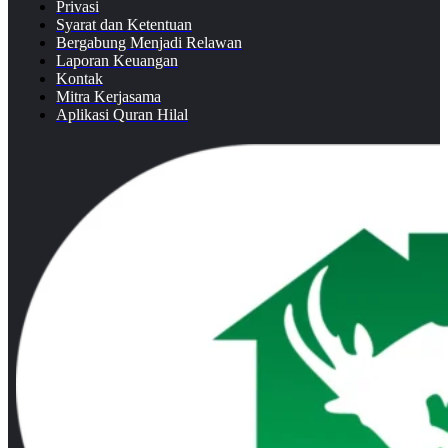
Privasi
Syarat dan Ketentuan
Bergabung Menjadi Relawan
Laporan Keuangan
Kontak
Mitra Kerjasama
Aplikasi Quran Hilal