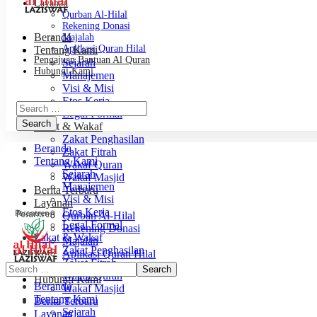
Layanan
Qurban Al-Hilal
Rekening Donasi
Beranda
Majalah
Aplikasi Quran Hilal
Tentang Kami
Pengajuan Bantuan Al Quran
Sejarah
Hubungi Kami
Manajemen
Visi & Misi
Etos Kerja
Legal Formal
Zakat & Wakaf
Zakat Penghasilan
Beranda
Zakat Fitrah
Tentang Kami
Wakaf Quran
Sejarah
Wakaf Masjid
Manajemen
Berita Terbaru
Visi & Misi
Layanan
Etos Kerja
Qurban Al-Hilal
Legal Formal
Rekening Donasi
Zakat & Wakaf
Majalah
Zakat Penghasilan
Aplikasi Quran Hilal
Zakat Fitrah
Pengajuan Bantuan Al Quran
Wakaf Quran
Hubungi Kami
Beranda
Wakaf Masjid
Tentang Kami
Berita Terbaru
Sejarah
Layanan