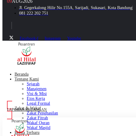
09
AUG
2026
Jl. Gegerkalong Hilir No.155A, Sarijadi, Sukasari, Kota Bandung
081 222 202 751
Facebook-f
Instagram
Youtube
Beranda
Tentang Kami
Sejarah
Manajemen
Visi & Misi
Etos Kerja
Legal Formal
Zakat & Wakaf
LAPORAN KEUANGAN
Zakat Penghasilan
Zakat Fitrah
Wakaf Quran
Wakaf Masjid
Berita Terbaru