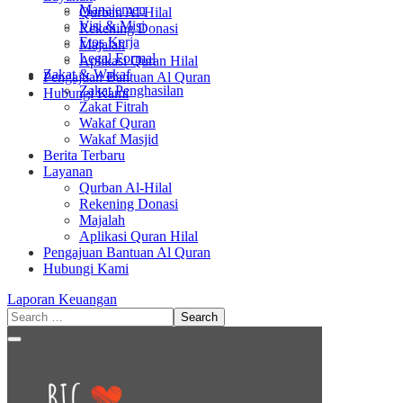
Manajemen
Qurban Al-Hilal
Visi & Misi
Rekening Donasi
Etos Kerja
Majalah
Legal Formal
Aplikasi Quran Hilal
Zakat & Wakaf
Pengajuan Bantuan Al Quran
Zakat Penghasilan
Hubungi Kami
Zakat Fitrah
Wakaf Quran
Wakaf Masjid
Berita Terbaru
Layanan
Qurban Al-Hilal
Rekening Donasi
Majalah
Aplikasi Quran Hilal
Pengajuan Bantuan Al Quran
Hubungi Kami
Laporan Keuangan