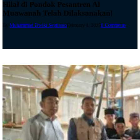
Hilal di Pondok Pesantren Al
Muawanah Telah Dilaksanakan!
By
Muhammad Dwiki Septianto
February 4, 2025
0 Comments