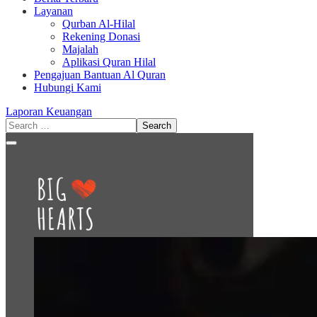
Layanan
Qurban Al-Hilal
Rekening Donasi
Majalah
Aplikasi Quran Hilal
Pengajuan Bantuan Al Quran
Hubungi Kami
Laporan Keuangan