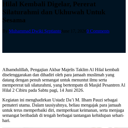
Hilal Kembali Digelar, Pererat
Silaturahmi dan Ukhuwah Untuk
Sesama
By
Muhammad Dwiki Septianto
June 17, 2026
0 Comments
Alhamdulillah, Pengajian Akbar Majelis Taklim Al Hilal kembali
diselenggarakan dan dihadiri oleh para jamaah muslimah yang
datang dengan penuh semangat untuk menuntut ilmu serta
mempererat tali silaturahmi, yang bertempatn di Masjid Pesantren Al
Hilal 2 Cibiru pada Sabtu pagi, 14 Juni 2026.
Kegiatan ini menghadirkan Ustadz Da’i M. Ilham Pauzi sebagai
pemateri utama. Dalam tausiyahnya, beliau mengajak para jamaah
untuk terus memperbaiki diri, memperkuat keimanan, serta menjaga
semangat beribadah di tengah berbagai tantangan kehidupan sehari-
hari.