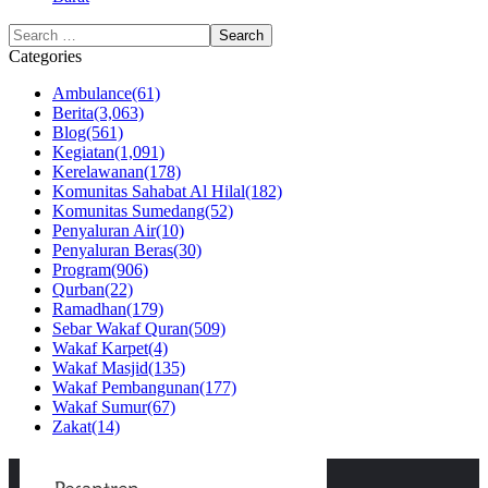
Categories
Ambulance
(61)
Berita
(3,063)
Blog
(561)
Kegiatan
(1,091)
Kerelawanan
(178)
Komunitas Sahabat Al Hilal
(182)
Komunitas Sumedang
(52)
Penyaluran Air
(10)
Penyaluran Beras
(30)
Program
(906)
Qurban
(22)
Ramadhan
(179)
Sebar Wakaf Quran
(509)
Wakaf Karpet
(4)
Wakaf Masjid
(135)
Wakaf Pembangunan
(177)
Wakaf Sumur
(67)
Zakat
(14)