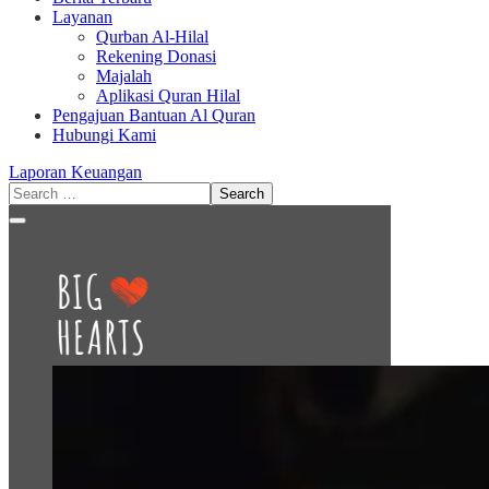
Layanan
Qurban Al-Hilal
Rekening Donasi
Majalah
Aplikasi Quran Hilal
Pengajuan Bantuan Al Quran
Hubungi Kami
Laporan Keuangan