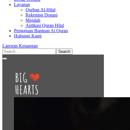
Layanan
Qurban Al-Hilal
Rekening Donasi
Majalah
Aplikasi Quran Hilal
Pengajuan Bantuan Al Quran
Hubungi Kami
Laporan Keuangan