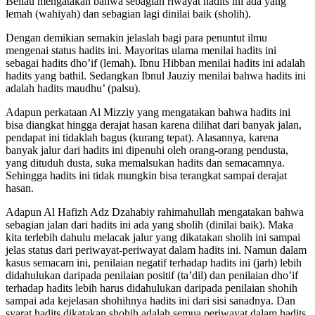
Beliau mengatakan bahwa sebagian riwayat hadits ini ada yang
lemah (wahiyah) dan sebagian lagi dinilai baik (sholih).
Dengan demikian semakin jelaslah bagi para penuntut ilmu
mengenai status hadits ini. Mayoritas ulama menilai hadits ini
sebagai hadits dho’if (lemah). Ibnu Hibban menilai hadits ini adalah
hadits yang bathil. Sedangkan Ibnul Jauziy menilai bahwa hadits ini
adalah hadits maudhu’ (palsu).
Adapun perkataan Al Mizziy yang mengatakan bahwa hadits ini
bisa diangkat hingga derajat hasan karena dilihat dari banyak jalan,
pendapat ini tidaklah bagus (kurang tepat). Alasannya, karena
banyak jalur dari hadits ini dipenuhi oleh orang-orang pendusta,
yang dituduh dusta, suka memalsukan hadits dan semacamnya.
Sehingga hadits ini tidak mungkin bisa terangkat sampai derajat
hasan.
Adapun Al Hafizh Adz Dzahabiy rahimahullah mengatakan bahwa
sebagian jalan dari hadits ini ada yang sholih (dinilai baik). Maka
kita terlebih dahulu melacak jalur yang dikatakan sholih ini sampai
jelas status dari periwayat-periwayat dalam hadits ini. Namun dalam
kasus semacam ini, penilaian negatif terhadap hadits ini (jarh) lebih
didahulukan daripada penilaian positif (ta’dil) dan penilaian dho’if
terhadap hadits lebih harus didahulukan daripada penilaian shohih
sampai ada kejelasan shohihnya hadits ini dari sisi sanadnya. Dan
syarat hadits dikatakan shohih adalah semua periwayat dalam hadits