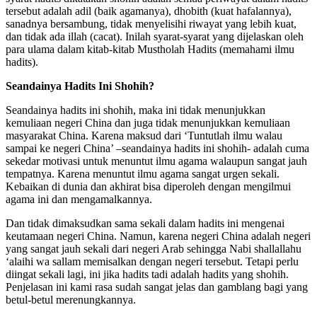
tersebut adalah adil (baik agamanya), dhobith (kuat hafalannya),
sanadnya bersambung, tidak menyelisihi riwayat yang lebih kuat,
dan tidak ada illah (cacat). Inilah syarat-syarat yang dijelaskan oleh
para ulama dalam kitab-kitab Mustholah Hadits (memahami ilmu
hadits).
Seandainya Hadits Ini Shohih
?
Seandainya hadits ini shohih, maka ini tidak menunjukkan
kemuliaan negeri China dan juga tidak menunjukkan kemuliaan
masyarakat China. Karena maksud dari ‘Tuntutlah ilmu walau
sampai ke negeri China’ –seandainya hadits ini shohih- adalah cuma
sekedar motivasi untuk menuntut ilmu agama walaupun sangat jauh
tempatnya. Karena menuntut ilmu agama sangat urgen sekali.
Kebaikan di dunia dan akhirat bisa diperoleh dengan mengilmui
agama ini dan mengamalkannya.
Dan tidak dimaksudkan sama sekali dalam hadits ini mengenai
keutamaan negeri China. Namun, karena negeri China adalah negeri
yang sangat jauh sekali dari negeri Arab sehingga Nabi shallallahu
‘alaihi wa sallam memisalkan dengan negeri tersebut. Tetapi perlu
diingat sekali lagi, ini jika hadits tadi adalah hadits yang shohih.
Penjelasan ini kami rasa sudah sangat jelas dan gamblang bagi yang
betul-betul merenungkannya.