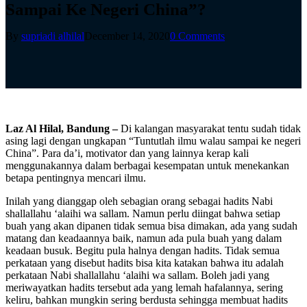
Sampai Ke Negeri China”?
By
supriadi alhilal
December 14, 2020
0 Comments
Laz Al Hilal, Bandung –
Di kalangan masyarakat tentu sudah tidak
asing lagi dengan ungkapan “Tuntutlah ilmu walau sampai ke negeri
China”. Para da’i, motivator dan yang lainnya kerap kali
menggunakannya dalam berbagai kesempatan untuk menekankan
betapa pentingnya mencari ilmu.
Inilah yang dianggap oleh sebagian orang sebagai hadits Nabi
shallallahu ‘alaihi wa sallam. Namun perlu diingat bahwa setiap
buah yang akan dipanen tidak semua bisa dimakan, ada yang sudah
matang dan keadaannya baik, namun ada pula buah yang dalam
keadaan busuk. Begitu pula halnya dengan hadits. Tidak semua
perkataan yang disebut hadits bisa kita katakan bahwa itu adalah
perkataan Nabi shallallahu ‘alaihi wa sallam. Boleh jadi yang
meriwayatkan hadits tersebut ada yang lemah hafalannya, sering
keliru, bahkan mungkin sering berdusta sehingga membuat hadits