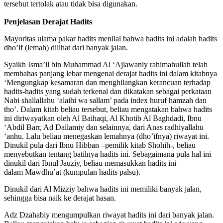
tersebut tertolak atau tidak bisa digunakan.
Penjelasan Derajat Hadits
Mayoritas ulama pakar hadits menilai bahwa hadits ini adalah hadits
dho’if (lemah) dilihat dari banyak jalan.
Syaikh Isma’il bin Muhammad Al ‘Ajlawaniy rahimahullah telah
membahas panjang lebar mengenai derajat hadits ini dalam kitabnya
‘Mengungkap kesamaran dan menghilangkan kerancuan terhadap
hadits-hadits yang sudah terkenal dan dikatakan sebagai perkataan
Nabi shallallahu ‘alaihi wa sallam’ pada index huruf hamzah dan
tho’. Dalam kitab beliau tersebut, beliau mengatakan bahwa hadits
ini diriwayatkan oleh Al Baihaqi, Al Khotib Al Baghdadi, Ibnu
‘Abdil Barr, Ad Dailamiy dan selainnya, dari Anas radhiyallahu
‘anhu. Lalu beliau menegaskan lemahnya (dho’ifnya) riwayat ini.
Dinukil pula dari Ibnu Hibban –pemilik kitab Shohih-, beliau
menyebutkan tentang batilnya hadits ini. Sebagaimana pula hal ini
dinukil dari Ibnul Jauziy, beliau memasukkan hadits ini
dalam Mawdhu’at (kumpulan hadits palsu).
Dinukil dari Al Mizziy bahwa hadits ini memiliki banyak jalan,
sehingga bisa naik ke derajat hasan.
Adz Dzahabiy mengumpulkan riwayat hadits ini dari banyak jalan.