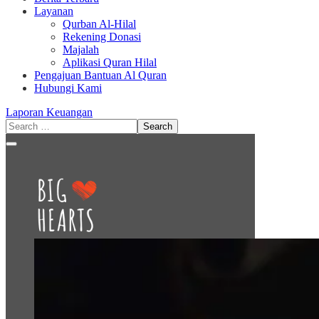
Layanan
Qurban Al-Hilal
Rekening Donasi
Majalah
Aplikasi Quran Hilal
Pengajuan Bantuan Al Quran
Hubungi Kami
Laporan Keuangan