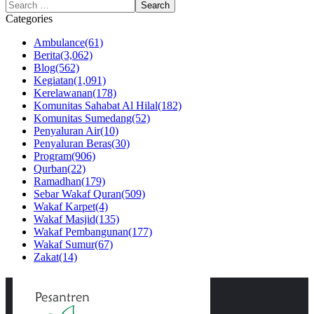
Categories
Ambulance
(61)
Berita
(3,062)
Blog
(562)
Kegiatan
(1,091)
Kerelawanan
(178)
Komunitas Sahabat Al Hilal
(182)
Komunitas Sumedang
(52)
Penyaluran Air
(10)
Penyaluran Beras
(30)
Program
(906)
Qurban
(22)
Ramadhan
(179)
Sebar Wakaf Quran
(509)
Wakaf Karpet
(4)
Wakaf Masjid
(135)
Wakaf Pembangunan
(177)
Wakaf Sumur
(67)
Zakat
(14)