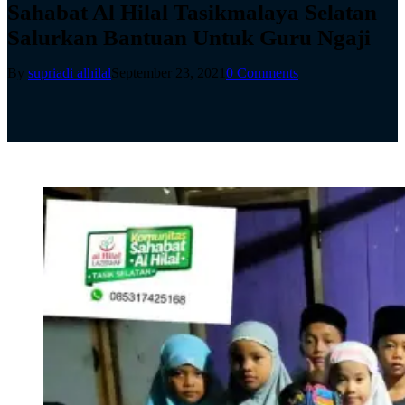
Sahabat Al Hilal Tasikmalaya Selatan
Salurkan Bantuan Untuk Guru Ngaji
By
supriadi alhilal
September 23, 2021
0 Comments