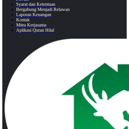
Syarat dan Ketentuan
Bergabung Menjadi Relawan
Laporan Keuangan
Kontak
Mitra Kerjasama
Aplikasi Quran Hilal