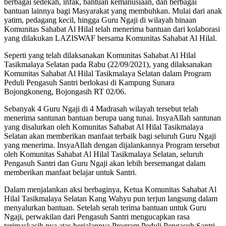
berbagai sedekah, infak, bantuan kemanusiaan, dan berbagai
bantuan lainnya bagi Masyarakat yang membuhkan. Mulai dari anak
yatim, pedagang kecil, hingga Guru Ngaji di wilayah binaan
Komunitas Sahabat Al Hilal telah menerima bantuan dari kolaborasi
yang dilakukan LAZISWAF bersama Komunitas Sahabat Al Hilal.
Seperti yang telah dilaksanakan Komunitas Sahabat Al Hilal
Tasikmalaya Selatan pada Rabu (22/09/2021), yang dilaksanakan
Komunitas Sahabat Al Hilal Tasikmalaya Selatan dalam Program
Peduli Pengasuh Santri berlokasi di Kampung Sunara
Bojongkoneng, Bojongasih RT 02/06.
Sebanyak 4 Guru Ngaji di 4 Madrasah wilayah tersebut telah
menerima santunan bantuan berupa uang tunai. InsyaAllah santunan
yang disalurkan oleh Komunitas Sahabat Al Hilal Tasikmalaya
Selatan akan memberikan manfaat terbaik bagi seluruh Guru Ngaji
yang menerima. InsyaAllah dengan dijalankannya Program tersebut
oleh Komunitas Sahabat Al Hilal Tasikmalaya Selatan, seluruh
Pengasuh Santri dan Guru Ngaji akan lebih bersemangat dalam
memberikan manfaat belajar untuk Santri.
Dalam menjalankan aksi berbaginya, Ketua Komunitas Sahabat Al
Hilal Tasikmalaya Selatan Kang Wahyu pun terjun langsung dalam
menyalurkan bantuan. Setelah serah terima bantuan untuk Guru
Ngaji, perwakilan dari Pengasuh Santri mengucapkan rasa
terimaskasih nya atas berjalannya Program Peduli Pengasuh Santri