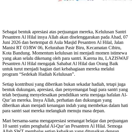
Sebagai bentuk apresiasi atas perjuangan mereka, Kelulusan Santri
Pesantren Al Hilal insya Allah akan diselenggarakan pada Ahad, 07
Juni 2026 dan bertempat di Aula Masjid Pesantren Al Hilal, Jalan
Manisi RT 03/RW 06, Kelurahan Pasir Biru, Kecamatan Cibiru,
Kota Bandung. Momentum kelulusan ini menjadi momen istimewa
yang akan selalu dikenang oleh para santri. Karena itu, LAZISWAF
Pesantren Al Hilal mengajak Sahabat Al Hilal dan Orang Baik
untuk turut menjadi bagian dari kebahagiaan mereka melalui
program “Sedekah Hadiah Kelulusan”.
Setiap kontribusi yang diberikan bukan sekadar hadiah, tetapi juga
bentuk dukungan, apresiasi, dan penyemangat bagi para santri yang
telah berjuang menyelesaikan pendidikan serta menjaga hafalan Al-
Qur’an mereka. Insya Allah, perhatian dan dukungan yang
diberikan akan menjadi kenangan indah yang membekas dalam hati
para santri saat mereka melangkah menuju masa depan.
Mari bersama-sama mengapresiasi semangat belajar dan perjuangan
10 santri yatim penghafal Al-Qur’an Pesantren Al Hilal. Semoga
Allah SWT membalas setiap kebaikan yang ditunaikan dengan