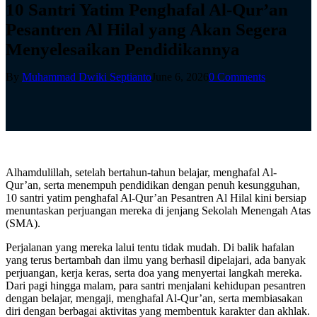
10 Santri Yatim Penghafal Al-Qur’an
Pesantren Al Hilal yang Akan Segera
Menyelesaikan Pendidikannya
By
Muhammad Dwiki Septianto
June 6, 2026
0 Comments
Alhamdulillah, setelah bertahun-tahun belajar, menghafal Al-
Qur’an, serta menempuh pendidikan dengan penuh kesungguhan,
10 santri yatim penghafal Al-Qur’an Pesantren Al Hilal kini bersiap
menuntaskan perjuangan mereka di jenjang Sekolah Menengah Atas
(SMA).
Perjalanan yang mereka lalui tentu tidak mudah. Di balik hafalan
yang terus bertambah dan ilmu yang berhasil dipelajari, ada banyak
perjuangan, kerja keras, serta doa yang menyertai langkah mereka.
Dari pagi hingga malam, para santri menjalani kehidupan pesantren
dengan belajar, mengaji, menghafal Al-Qur’an, serta membiasakan
diri dengan berbagai aktivitas yang membentuk karakter dan akhlak.