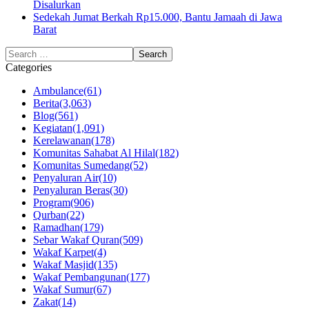
Disalurkan
Sedekah Jumat Berkah Rp15.000, Bantu Jamaah di Jawa
Barat
Categories
Ambulance
(61)
Berita
(3,063)
Blog
(561)
Kegiatan
(1,091)
Kerelawanan
(178)
Komunitas Sahabat Al Hilal
(182)
Komunitas Sumedang
(52)
Penyaluran Air
(10)
Penyaluran Beras
(30)
Program
(906)
Qurban
(22)
Ramadhan
(179)
Sebar Wakaf Quran
(509)
Wakaf Karpet
(4)
Wakaf Masjid
(135)
Wakaf Pembangunan
(177)
Wakaf Sumur
(67)
Zakat
(14)