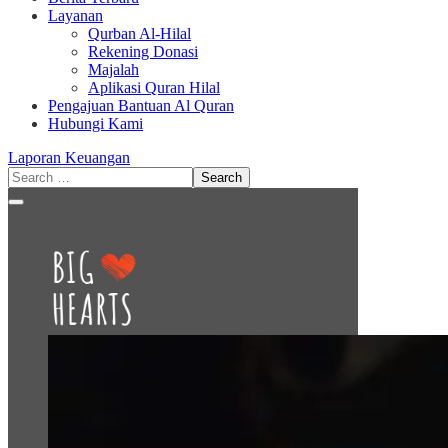
Layanan
Qurban Al-Hilal
Rekening Donasi
Majalah
Aplikasi Quran Hilal
Pengajuan Bantuan Al Quran
Hubungi Kami
Laporan Keuangan