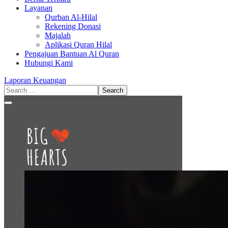
Layanan
Qurban Al-Hilal
Rekening Donasi
Majalah
Aplikasi Quran Hilal
Pengajuan Bantuan Al Quran
Hubungi Kami
Laporan Keuangan