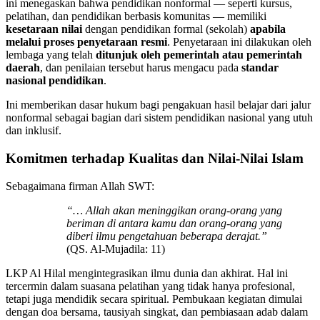
ini menegaskan bahwa pendidikan nonformal — seperti kursus,
pelatihan, dan pendidikan berbasis komunitas — memiliki
kesetaraan nilai
dengan pendidikan formal (sekolah)
apabila
melalui proses penyetaraan resmi
. Penyetaraan ini dilakukan oleh
lembaga yang telah
ditunjuk oleh pemerintah atau pemerintah
daerah
, dan penilaian tersebut harus mengacu pada
standar
nasional pendidikan
.
Ini memberikan dasar hukum bagi pengakuan hasil belajar dari jalur
nonformal sebagai bagian dari sistem pendidikan nasional yang utuh
dan inklusif.
Komitmen terhadap Kualitas dan Nilai-Nilai Islam
Sebagaimana firman Allah SWT:
“… Allah akan meninggikan orang-orang yang
beriman di antara kamu dan orang-orang yang
diberi ilmu pengetahuan beberapa derajat.”
(QS. Al-Mujadila: 11)
LKP Al Hilal mengintegrasikan ilmu dunia dan akhirat. Hal ini
tercermin dalam suasana pelatihan yang tidak hanya profesional,
tetapi juga mendidik secara spiritual. Pembukaan kegiatan dimulai
dengan doa bersama, tausiyah singkat, dan pembiasaan adab dalam