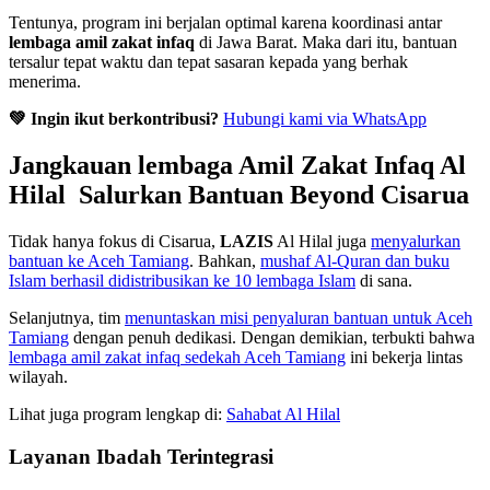
Tentunya, program ini berjalan optimal karena koordinasi antar
lembaga amil zakat infaq
di Jawa Barat. Maka dari itu, bantuan
tersalur tepat waktu dan tepat sasaran kepada yang berhak
menerima.
💚 Ingin ikut berkontribusi?
Hubungi kami via WhatsApp
Jangkauan
lembaga Amil Zakat Infaq
Al
Hilal Salurkan Bantuan Beyond Cisarua
Tidak hanya fokus di Cisarua,
LAZIS
Al Hilal juga
menyalurkan
bantuan ke Aceh Tamiang
. Bahkan,
mushaf Al-Quran dan buku
Islam berhasil didistribusikan ke 10 lembaga Islam
di sana.
Selanjutnya, tim
menuntaskan misi penyaluran bantuan untuk Aceh
Tamiang
dengan penuh dedikasi. Dengan demikian, terbukti bahwa
lembaga amil zakat infaq sedekah Aceh Tamiang
ini bekerja lintas
wilayah.
Lihat juga program lengkap di:
Sahabat Al Hilal
Layanan Ibadah Terintegrasi