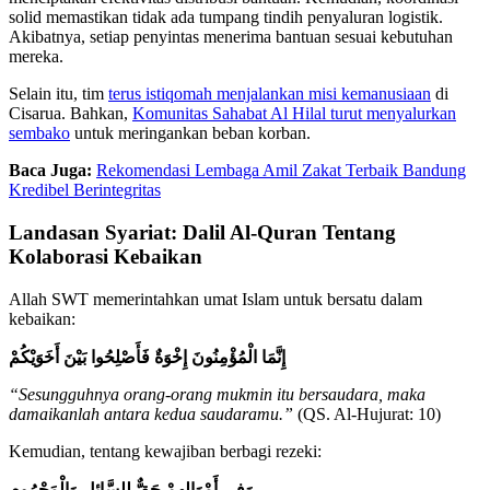
solid memastikan tidak ada tumpang tindih penyaluran logistik.
Akibatnya, setiap penyintas menerima bantuan sesuai kebutuhan
mereka.
Selain itu, tim
terus istiqomah menjalankan misi kemanusiaan
di
Cisarua. Bahkan,
Komunitas Sahabat Al Hilal turut menyalurkan
sembako
untuk meringankan beban korban.
Baca Juga:
Rekomendasi Lembaga Amil Zakat Terbaik Bandung
Kredibel Berintegritas
Landasan Syariat: Dalil Al-Quran Tentang
Kolaborasi Kebaikan
Allah SWT memerintahkan umat Islam untuk bersatu dalam
kebaikan:
إِنَّمَا الْمُؤْمِنُونَ إِخْوَةٌ فَأَصْلِحُوا بَيْنَ أَخَوَيْكُمْ
“Sesungguhnya orang-orang mukmin itu bersaudara, maka
damaikanlah antara kedua saudaramu.”
(QS. Al-Hujurat: 10)
Kemudian, tentang kewajiban berbagi rezeki:
وَفِي أَمْوَالِهِمْ حَقٌّ لِلسَّائِلِ وَالْمَحْرُومِ