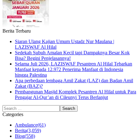
Berita Terbaru
Siaran Ulang Kajian Umum Ustadz Nur Maulana |
LAZISWAF Al Hilal
Sedekah Subuh Amalan Kecil tapi Dampaknya Besar Kok
Bisa? Begini Penjelasannya!
Selama Juli 2026, LAZISWAF Pesantren Al Hilal Tebarkan
Manfaat kepada 12.972 Penerima Manfaat di Indonesia
hingga Palestina
Apa perbedaan lembaga Amil Zakat (LAZ) dan Badan Amil
Zakat (BAZ)?
Pembangunan Masjid Komplek Pesantren Al Hilal untuk Para
Pengajar Al-Qur’an di Cileunyi Terus Berlanjut
Categories
Ambulance
(61)
Berita
(3,059)
Blog
(558)