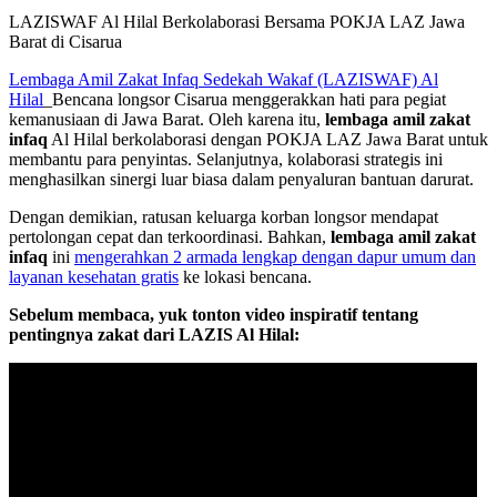
LAZISWAF Al Hilal Berkolaborasi Bersama POKJA LAZ Jawa
Barat di Cisarua
Lembaga Amil Zakat Infaq Sedekah Wakaf (LAZISWAF) Al
Hilal
_Bencana longsor Cisarua menggerakkan hati para pegiat
kemanusiaan di Jawa Barat. Oleh karena itu,
lembaga amil zakat
infaq
Al Hilal berkolaborasi dengan POKJA LAZ Jawa Barat untuk
membantu para penyintas. Selanjutnya, kolaborasi strategis ini
menghasilkan sinergi luar biasa dalam penyaluran bantuan darurat.
Dengan demikian, ratusan keluarga korban longsor mendapat
pertolongan cepat dan terkoordinasi. Bahkan,
lembaga amil zakat
infaq
ini
mengerahkan 2 armada lengkap dengan dapur umum dan
layanan kesehatan gratis
ke lokasi bencana.
Sebelum membaca, yuk tonton video inspiratif tentang
pentingnya zakat dari LAZIS Al Hilal: