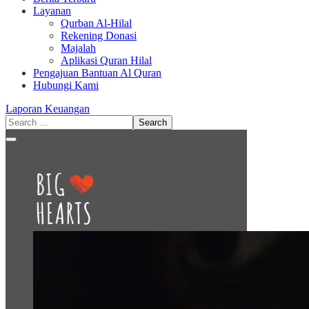
Layanan
Qurban Al-Hilal
Rekening Donasi
Majalah
Aplikasi Quran Hilal
Pengajuan Bantuan Al Quran
Hubungi Kami
Laporan Keuangan