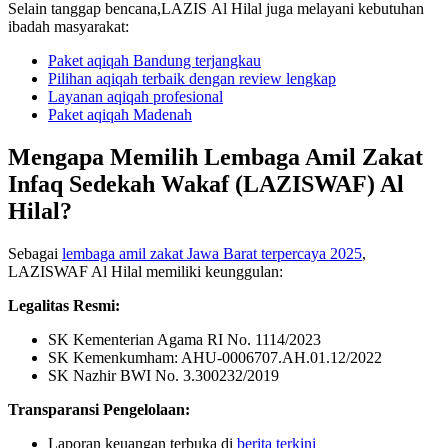
Selain tanggap bencana,LAZIS Al Hilal juga melayani kebutuhan
ibadah masyarakat:
Paket aqiqah Bandung terjangkau
Pilihan aqiqah terbaik dengan review lengkap
Layanan aqiqah profesional
Paket aqiqah Madenah
Mengapa Memilih Lembaga Amil Zakat
Infaq Sedekah Wakaf (LAZISWAF) Al
Hilal?
Sebagai
lembaga amil zakat Jawa Barat terpercaya 2025
,
LAZISWAF Al Hilal memiliki keunggulan:
Legalitas Resmi:
SK Kementerian Agama RI No. 1114/2023
SK Kemenkumham: AHU-0006707.AH.01.12/2022
SK Nazhir BWI No. 3.300232/2019
Transparansi Pengelolaan:
Laporan keuangan terbuka di
berita terkini