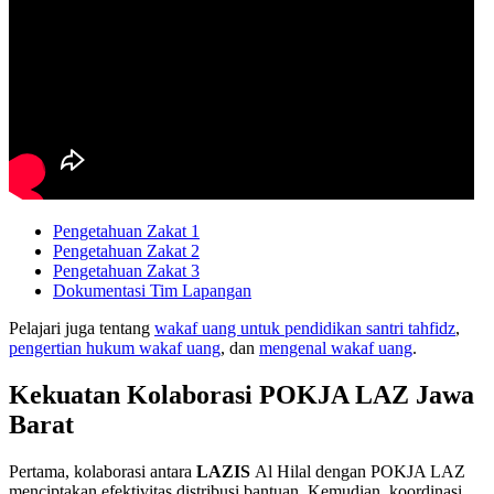
Pengetahuan Zakat 1
Pengetahuan Zakat 2
Pengetahuan Zakat 3
Dokumentasi Tim Lapangan
Pelajari juga tentang
wakaf uang untuk pendidikan santri tahfidz
,
pengertian hukum wakaf uang
, dan
mengenal wakaf uang
.
Kekuatan Kolaborasi POKJA LAZ Jawa
Barat
Pertama, kolaborasi antara
LAZIS
Al Hilal dengan POKJA LAZ
menciptakan efektivitas distribusi bantuan. Kemudian, koordinasi