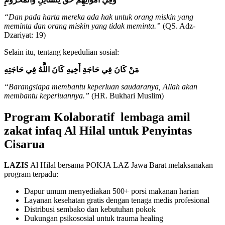
“Dan pada harta mereka ada hak untuk orang miskin yang
meminta dan orang miskin yang tidak meminta.”
(QS. Adz-
Dzariyat: 19)
Selain itu, tentang kepedulian sosial:
مَنْ كَانَ فِي حَاجَةِ أَخِيهِ كَانَ اللَّهُ فِي حَاجَتِهِ
“Barangsiapa membantu keperluan saudaranya, Allah akan
membantu keperluannya.”
(HR. Bukhari Muslim)
Program Kolaboratif
lembaga amil
zakat infaq
Al Hilal untuk Penyintas
Cisarua
LAZIS
Al Hilal bersama POKJA LAZ Jawa Barat melaksanakan
program terpadu:
Dapur umum menyediakan 500+ porsi makanan harian
Layanan kesehatan gratis dengan tenaga medis profesional
Distribusi sembako dan kebutuhan pokok
Dukungan psikososial untuk trauma healing