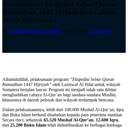
Tersalurkan! Ekspedisi Sebar Quran
Ramadhan 1447 H Hadirkan Cahaya
untuk Sumatera
By
Muhammad Dwiki Septianto
March 1, 2026
0 Comments
Alhamdulillah, pelaksanaan program
“Ekspedisi Sebar Quran
Ramadhan 1447 Hijriyah”
oleh Laziswaf Al Hilal untuk wilayah
Sumatera berjalan lancar. Program ini menjadi salah satu ikhtiar
menghadirkan cahaya Al-Qur’an bagi saudara-saudara Muslim,
khususnya di daerah pelosok dan wilayah terdampak bencana.
Dalam pelaksanaannya, lebih dari 100.000 Mushaf Al-Qur’an, Iqra,
dan Buku Islam berhasil disalurkan kepada para penerima manfaat.
Secara rinci, sebanyak
65.520 Mushaf Al-Qur’an
,
12.600 Iqra
,
dan
25.200 Buku Islam
telah didistribusikan ke berbagai lembaga