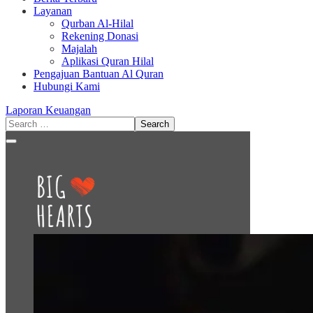
Layanan
Qurban Al-Hilal
Rekening Donasi
Majalah
Aplikasi Quran Hilal
Pengajuan Bantuan Al Quran
Hubungi Kami
Laporan Keuangan