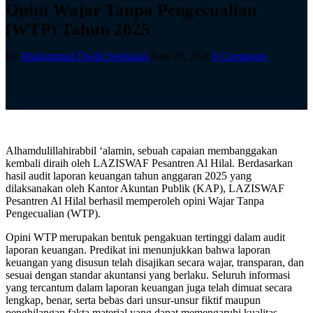
Opini Wajar Tanpa Pengecualian
(WTP) Tahun 2025
By
Muhammad Dwiki Septianto
June 26, 2026
0 Comments
Alhamdulillahirabbil ‘alamin, sebuah capaian membanggakan
kembali diraih oleh LAZISWAF Pesantren Al Hilal. Berdasarkan
hasil audit laporan keuangan tahun anggaran 2025 yang
dilaksanakan oleh Kantor Akuntan Publik (KAP), LAZISWAF
Pesantren Al Hilal berhasil memperoleh opini Wajar Tanpa
Pengecualian (WTP).
Opini WTP merupakan bentuk pengakuan tertinggi dalam audit
laporan keuangan. Predikat ini menunjukkan bahwa laporan
keuangan yang disusun telah disajikan secara wajar, transparan, dan
sesuai dengan standar akuntansi yang berlaku. Seluruh informasi
yang tercantum dalam laporan keuangan juga telah dimuat secara
lengkap, benar, serta bebas dari unsur-unsur fiktif maupun
penghilangan fakta material yang dapat memengaruhi kualitas