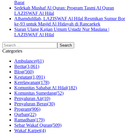
Barat
Sedekah Mushaf Al Quran: Program Tasmi Al Quran
LAZISWAF Al Hilal
Alhamdulillah, LAZISWAF Al Hilal Resmikan Sumur Bor
ke-93 untuk Masjid Al Hidayah di Rancaekek
Siaran Ulang Kajian Umum Ustadz Nur Maulana |
LAZISWAF Al Hilal
Categories
Ambulance
(61)
Berita
(3,061)
Blog
(560)
Kegiatan
(1,091)
Kerelawanan
(178)
Komunitas Sahabat Al Hilal
(182)
Komunitas Sumedang
(52)
Penyaluran Air
(10)
Penyaluran Beras
(30)
Program
(906)
Qurban
(22)
Ramadhan
(179)
Sebar Wakaf Quran
(509)
Wakaf Karpet
(4)