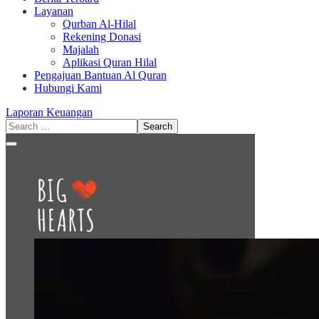
Layanan
Qurban Al-Hilal
Rekening Donasi
Majalah
Aplikasi Quran Hilal
Pengajuan Bantuan Al Quran
Hubungi Kami
Laporan Keuangan