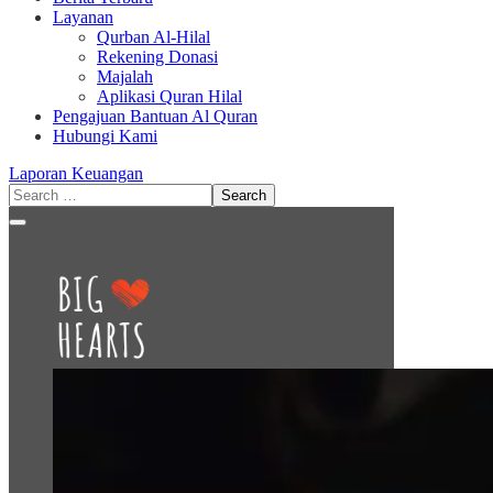
Layanan
Qurban Al-Hilal
Rekening Donasi
Majalah
Aplikasi Quran Hilal
Pengajuan Bantuan Al Quran
Hubungi Kami
Laporan Keuangan