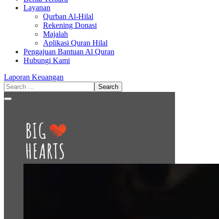
Layanan
Qurban Al-Hilal
Rekening Donasi
Majalah
Aplikasi Quran Hilal
Pengajuan Bantuan Al Quran
Hubungi Kami
Laporan Keuangan