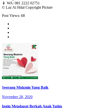
📱 WA: 081 2222 02751⁣⁣⁣⁣⁣⁣⁣⁣⁣⁣⁣⁣⁣⁣⁣⁣⁣⁣⁣⁣⁣⁣⁣⁣⁣⁣⁣⁣⁣⁣⁣⁣⁣⁣
©️ Laz Al Hilal Copyright Picture⁣⁣⁣
Post Views:
68
Seorang Mukmin Yang Baik
November 28, 2020
Ingin Mendapat Berkah Anak Yatim