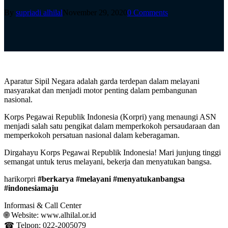
By
supriadi alhilal
November 29, 2020
0 Comments
Aparatur Sipil Negara adalah garda terdepan dalam melayani
masyarakat dan menjadi motor penting dalam pembangunan
nasional.⁣
Korps Pegawai Republik Indonesia (Korpri) yang menaungi ASN
menjadi salah satu pengikat dalam memperkokoh persaudaraan dan
memperkokoh persatuan nasional dalam keberagaman.⁣
Dirgahayu Korps Pegawai Republik Indonesia! Mari junjung tinggi
semangat untuk terus melayani, bekerja dan menyatukan bangsa.⁣
harikorpri
#berkarya #melayani #menyatukanbangsa
#indonesiamaju⁣
Informasi & Call Center⁣⁣⁣⁣⁣⁣⁣⁣⁣⁣⁣⁣⁣⁣⁣⁣⁣⁣⁣⁣⁣⁣⁣⁣⁣⁣⁣⁣⁣⁣⁣⁣⁣⁣⁣⁣⁣⁣⁣⁣⁣⁣⁣⁣⁣⁣⁣⁣⁣⁣⁣⁣⁣⁣⁣
🌐 Website: www.alhilal.or.id⁣⁣⁣⁣⁣⁣⁣⁣⁣⁣⁣⁣⁣⁣⁣⁣⁣⁣⁣⁣⁣⁣⁣⁣⁣⁣⁣⁣⁣⁣⁣⁣⁣⁣⁣⁣⁣⁣⁣⁣⁣⁣⁣⁣⁣⁣⁣⁣⁣⁣⁣⁣⁣⁣⁣
☎ Telpon: 022-2005079⁣⁣⁣⁣⁣⁣⁣⁣⁣⁣⁣⁣⁣⁣⁣⁣⁣⁣⁣⁣⁣⁣⁣⁣⁣⁣⁣⁣⁣⁣⁣⁣⁣⁣⁣⁣⁣⁣⁣⁣⁣⁣⁣⁣⁣⁣⁣⁣⁣⁣⁣⁣⁣⁣⁣