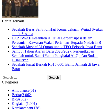
Berita Terbaru
Sedekah Beras Santri di Hari Kemerdekaan, Wujud Syukur
untuk Sesama
LAZISWAF Pesantren Al Hilal Berpartisipasi dalam
Peresmian Kawasan Wakaf Pertanian Terpadu Nadzir IPB
Sedekah Mushaf Al Quran untuk TPQ Pelosok Jawa Barat
Sambut Tahun Ajaran Baru 2026/2027, Perlengkapan
Sekolah untuk Santri Yatim Penghafal Al-Qur’an Sudah
Disalurkan
Sedekah Jumat Berkah Rp15.000, Bantu Jamaah di Jawa
Barat
Categories
Ambulance
(61)
Berita
(3,062)
Blog
(562)
Kegiatan
(1,091)
Kerelawanan
(178)