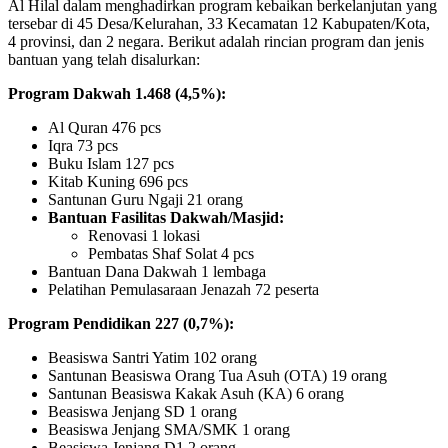
Al Hilal dalam menghadirkan program kebaikan berkelanjutan yang
tersebar di 45 Desa/Kelurahan, 33 Kecamatan 12 Kabupaten/Kota,
4 provinsi, dan 2 negara. Berikut adalah rincian program dan jenis
bantuan yang telah disalurkan:
Program Dakwah 1.468 (4,5%):
Al Quran 476 pcs
Iqra 73 pcs
Buku Islam 127 pcs
Kitab Kuning 696 pcs
Santunan Guru Ngaji 21 orang
Bantuan Fasilitas Dakwah/Masjid:
Renovasi 1 lokasi
Pembatas Shaf Solat 4 pcs
Bantuan Dana Dakwah 1 lembaga
Pelatihan Pemulasaraan Jenazah 72 peserta
Program Pendidikan 227 (0,7%):
Beasiswa Santri Yatim 102 orang
Santunan Beasiswa Orang Tua Asuh (OTA) 19 orang
Santunan Beasiswa Kakak Asuh (KA) 6 orang
Beasiswa Jenjang SD 1 orang
Beasiswa Jenjang SMA/SMK 1 orang
Beasiswa Jenjang D1 2 orang