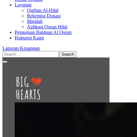
Layanan
Qurban Al-Hilal
Rekening Donasi
Majalah
Aplikasi Quran Hilal
Pengajuan Bantuan Al Quran
Hubungi Kami
Laporan Keuangan