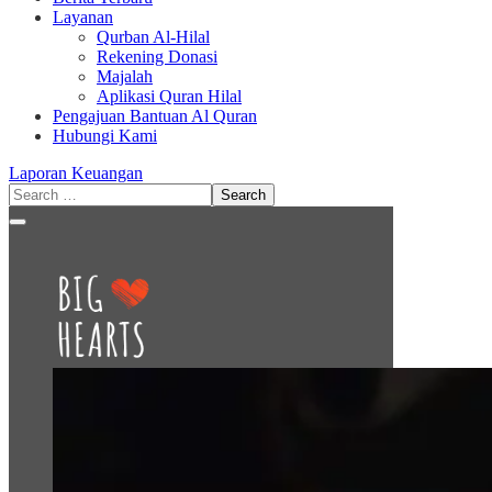
Layanan
Qurban Al-Hilal
Rekening Donasi
Majalah
Aplikasi Quran Hilal
Pengajuan Bantuan Al Quran
Hubungi Kami
Laporan Keuangan