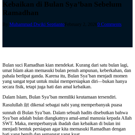
Kebaikan di Bulan Sya’ban Sebelum
Ramadhan
By
Muhammad Dwiki Septianto
February 2, 2026
0 Comments
Bulan suci Ramadhan kian mendekat. Kurang dari satu bulan lagi,
umat Islam akan memasuki bulan penuh ampunan, keberkahan, dan
pahala berlipat ganda. Karena itu, Bulan Sya’ban menjadi momen
yang sangat tepat untuk mulai mempersiapkan diri—bukan hanya
secara fisik, tetapi juga hati dan amal kebaikan.
Dalam Islam, Bulan Sya’ban memiliki keutamaan tersendiri.
Rasulullah ﷺ dikenal sebagai nabi yang memperbanyak puasa
sunnah di Bulan Sya’ban. Dalam sebuah hadits disebutkan bahwa
Sya’ban adalah bulan diangkatnya amal-amal manusia kepada Allah
SWT. Maka, memperbanyak ibadah dan kebaikan di bulan ini
menjadi bentuk persiapan agar kita memasuki Ramadhan dengan
hati yang bersih dan semangat yang kuat.