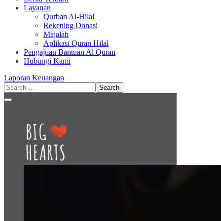
Layanan
Qurban Al-Hilal
Rekening Donasi
Majalah
Aplikasi Quran Hilal
Pengajuan Bantuan Al Quran
Hubungi Kami
Laporan Keuangan