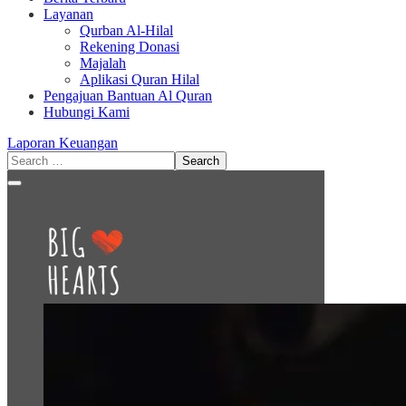
Layanan
Qurban Al-Hilal
Rekening Donasi
Majalah
Aplikasi Quran Hilal
Pengajuan Bantuan Al Quran
Hubungi Kami
Laporan Keuangan