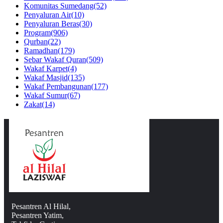
Komunitas Sumedang
(52)
Penyaluran Air
(10)
Penyaluran Beras
(30)
Program
(906)
Qurban
(22)
Ramadhan
(179)
Sebar Wakaf Quran
(509)
Wakaf Karpet
(4)
Wakaf Masjid
(135)
Wakaf Pembangunan
(177)
Wakaf Sumur
(67)
Zakat
(14)
Pesantren Al Hilal,
Pesantren Yatim,