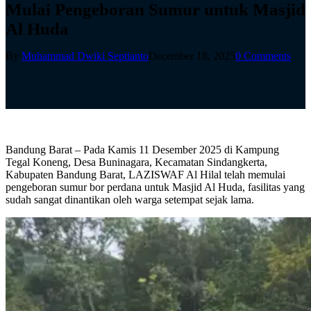
Mulai Pengeboran Sumur untuk Masjid
Al Huda
By
Muhammad Dwiki Septianto
December 18, 2025
0 Comments
Bandung Barat – Pada Kamis 11 Desember 2025 di Kampung
Tegal Koneng, Desa Buninagara, Kecamatan Sindangkerta,
Kabupaten Bandung Barat, LAZISWAF Al Hilal telah memulai
pengeboran sumur bor perdana untuk Masjid Al Huda, fasilitas yang
sudah sangat dinantikan oleh warga setempat sejak lama.