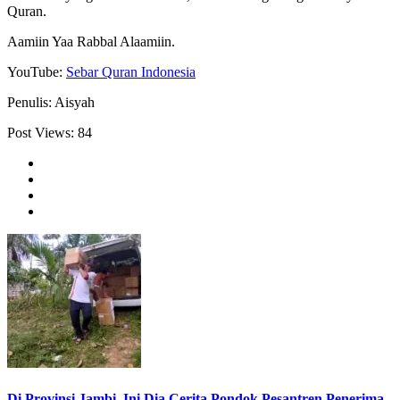
Quran.
Aamiin Yaa Rabbal Alaamiin.
YouTube:
Sebar Quran Indonesia
Penulis: Aisyah
Post Views:
84
Di Provinsi Jambi, Ini Dia Cerita Pondok Pesantren Penerima