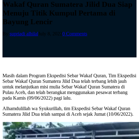
Wakaf Quran Sumatera Jilid Dua Siap
Menuju Titik Kumpul Pertama di
Bayung Lencir
By
supriadi alhilal
July 8, 2022
0 Comments
Masih dalam Program Ekspedisi Sebar Wakaf Quran, Tim Ekspedisi
Sebar Wakaf Quran Sumatera Jilid Dua telah terbang lebih jauh
untuk melanjutkan misi mulia Sebar Wakaf Quran Sumatera di
Pulau Aceh, dan telah berangkat menggunakan pesawat terbang
pada Kamis (09/06/2022) pagi lalu.
Alhamdulillah wa Syukurillah, tim Ekspedisi Sebar Wakaf Quran
Sumatera Jilid Dua telah sampai di Aceh sejak Jumat (10/06/2022).