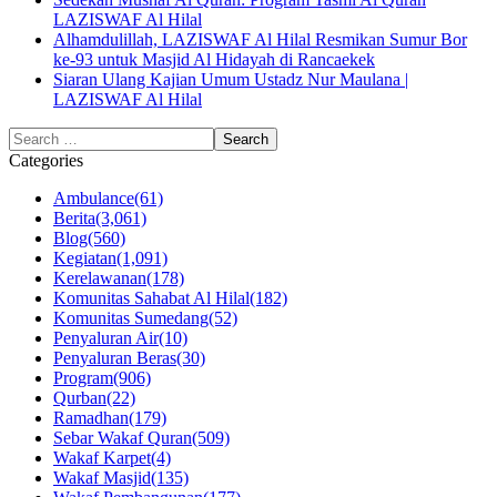
LAZISWAF Al Hilal
Alhamdulillah, LAZISWAF Al Hilal Resmikan Sumur Bor
ke-93 untuk Masjid Al Hidayah di Rancaekek
Siaran Ulang Kajian Umum Ustadz Nur Maulana |
LAZISWAF Al Hilal
Categories
Ambulance
(61)
Berita
(3,061)
Blog
(560)
Kegiatan
(1,091)
Kerelawanan
(178)
Komunitas Sahabat Al Hilal
(182)
Komunitas Sumedang
(52)
Penyaluran Air
(10)
Penyaluran Beras
(30)
Program
(906)
Qurban
(22)
Ramadhan
(179)
Sebar Wakaf Quran
(509)
Wakaf Karpet
(4)
Wakaf Masjid
(135)