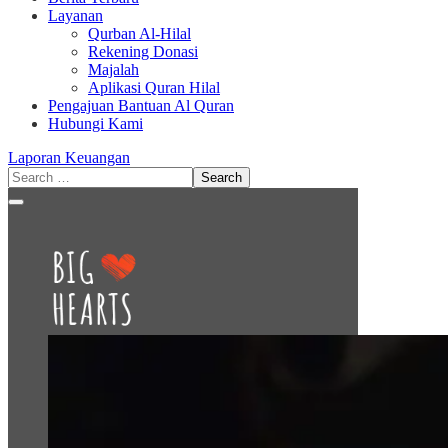
Layanan
Qurban Al-Hilal
Rekening Donasi
Majalah
Aplikasi Quran Hilal
Pengajuan Bantuan Al Quran
Hubungi Kami
Laporan Keuangan