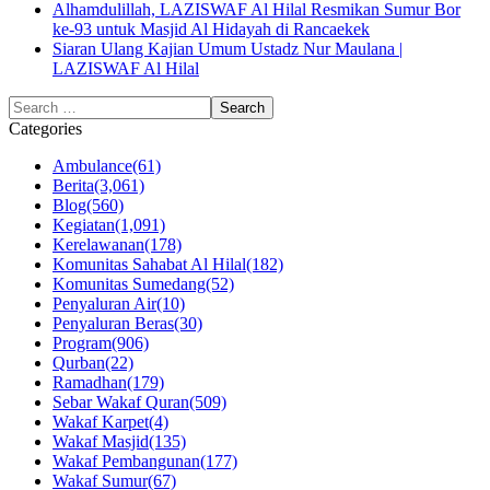
Alhamdulillah, LAZISWAF Al Hilal Resmikan Sumur Bor
ke-93 untuk Masjid Al Hidayah di Rancaekek
Siaran Ulang Kajian Umum Ustadz Nur Maulana |
LAZISWAF Al Hilal
Categories
Ambulance
(61)
Berita
(3,061)
Blog
(560)
Kegiatan
(1,091)
Kerelawanan
(178)
Komunitas Sahabat Al Hilal
(182)
Komunitas Sumedang
(52)
Penyaluran Air
(10)
Penyaluran Beras
(30)
Program
(906)
Qurban
(22)
Ramadhan
(179)
Sebar Wakaf Quran
(509)
Wakaf Karpet
(4)
Wakaf Masjid
(135)
Wakaf Pembangunan
(177)
Wakaf Sumur
(67)