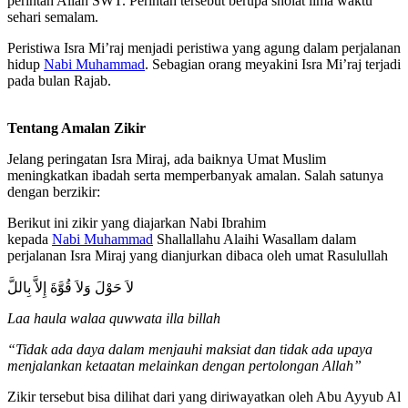
perintah Allah SWT. Perintah tersebut berupa sholat lima waktu
sehari semalam.
Peristiwa Isra Mi’raj menjadi peristiwa yang agung dalam perjalanan
hidup
Nabi Muhammad
. Sebagian orang meyakini Isra Mi’raj terjadi
pada bulan Rajab.
Tentang Amalan Zikir
Jelang peringatan Isra Miraj, ada baiknya Umat Muslim
meningkatkan ibadah serta memperbanyak amalan. Salah satunya
dengan berzikir:
Berikut ini zikir yang diajarkan Nabi Ibrahim
kepada
Nabi Muhammad
Shallallahu Alaihi Wasallam dalam
perjalanan Isra Miraj yang dianjurkan dibaca oleh umat Rasulullah
لاَ حَوْلَ وَلاَ قُوَّةَ إِلاَّ بِاللَّ
Laa haula walaa quwwata illa billah
“Tidak ada daya dalam menjauhi maksiat dan tidak ada upaya
menjalankan ketaatan melainkan dengan pertolongan Allah”
Zikir tersebut bisa dilihat dari yang diriwayatkan oleh Abu Ayyub Al