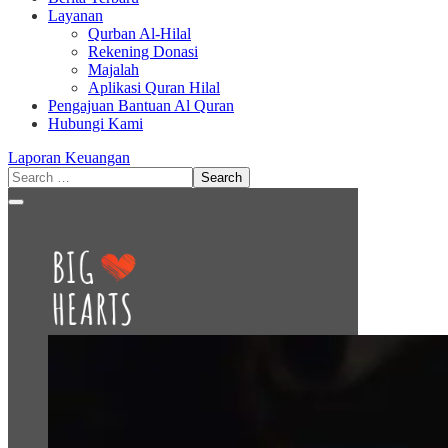
Layanan
Qurban Al-Hilal
Rekening Donasi
Majalah
Aplikasi Quran Hilal
Pengajuan Bantuan Al Quran
Hubungi Kami
Laporan Keuangan