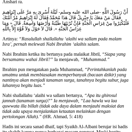
Anshari ra.
أَنَّ رَسُولَ اللَّهِ -صلى الله عليه وسلم- لَيْلَةَ أُسْرِىَ بِهِ مَرَّ عَلَى إِبْرَاهِيمَ
فَقَالَ مَنْ مَعَكَ يَا جِبْرِيلُ قَالَ هَذَا مُحَمَّدٌ.فَقَالَ لَهُ إِبْرَاهِيمُ مُرْ أُمَّتَكَ
فَلْيُكْثِرُوا مِنْ غِرَاسِ الْجَنَّةِ فَإِنَّ تُرْبَتَهَا طَيِّبَةٌ وَأَرْضَهَا وَاسِعَةٌ. قَالَ « وَمَا
غِرَاسُ الْجَنَّةِ ». قَالَ لاَ حَوْلَ وَلاَ قُوَّةَ إِلاَّ بِاللَّهِ
Artinya:
“Rasulullah shallallahu ‘alaihi wa sallam pada malam
Isra’, pernah melewati Nabi Ibrahim ‘alaihis salam.
Nabi Ibrahim ketika itu bertanya pada malaikat Jibril,
“Siapa yang
bersamamu wahai Jibril?”
Ia menjawab,
“Muhammad.”
Ibrahim pun mengatakan pada Muhammad,
“Perintahkanlah pada
umatmu untuk membiasakan memperbanyak (bacaan dzikir) yang
nantinya akan menjadi tanaman surga, tanahnya begitu subur, juga
lahannya begitu luas.”
Nabi shallallahu ‘alaihi wa sallam bertanya,
“Apa itu ghirosul
jannah (tanaman surga)?” Ia menjawab, “Laa hawla wa laa
quwwata illa billah (tidak ada daya dalam menjauhi maksiat dan
tidak ada upaya menjalankan ketaatan melainkan dengan
pertolongan Allah).”
(HR. Ahmad, 5: 418)
Hadis ini secara sanad dhaif, tapi Syaikh Al-Albani berujar isi hadis
itu shahih karena punya berbagai macam penguat. Meski begitu,