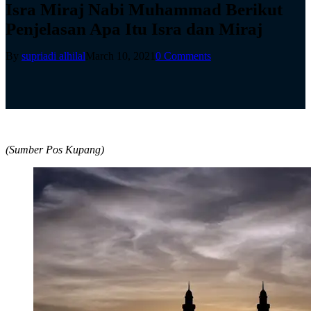
Isra Miraj Nabi Muhammad Berikut
Penjelasan Apa Itu Isra dan Miraj
By
supriadi alhilal
March 10, 2021
0 Comments
(Sumber Pos Kupang)