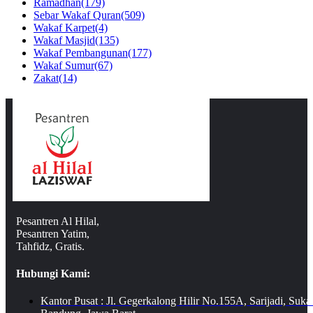
Ramadhan
(179)
Sebar Wakaf Quran
(509)
Wakaf Karpet
(4)
Wakaf Masjid
(135)
Wakaf Pembangunan
(177)
Wakaf Sumur
(67)
Zakat
(14)
Pesantren Al Hilal,
Pesantren Yatim,
Tahfidz, Gratis.
Hubungi Kami:
Kantor Pusat : Jl. Gegerkalong Hilir No.155A, Sarijadi, Suka