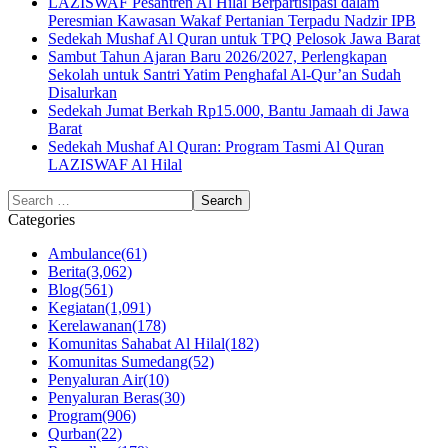
LAZISWAF Pesantren Al Hilal Berpartisipasi dalam
Peresmian Kawasan Wakaf Pertanian Terpadu Nadzir IPB
Sedekah Mushaf Al Quran untuk TPQ Pelosok Jawa Barat
Sambut Tahun Ajaran Baru 2026/2027, Perlengkapan
Sekolah untuk Santri Yatim Penghafal Al-Qur’an Sudah
Disalurkan
Sedekah Jumat Berkah Rp15.000, Bantu Jamaah di Jawa
Barat
Sedekah Mushaf Al Quran: Program Tasmi Al Quran
LAZISWAF Al Hilal
Categories
Ambulance
(61)
Berita
(3,062)
Blog
(561)
Kegiatan
(1,091)
Kerelawanan
(178)
Komunitas Sahabat Al Hilal
(182)
Komunitas Sumedang
(52)
Penyaluran Air
(10)
Penyaluran Beras
(30)
Program
(906)
Qurban
(22)