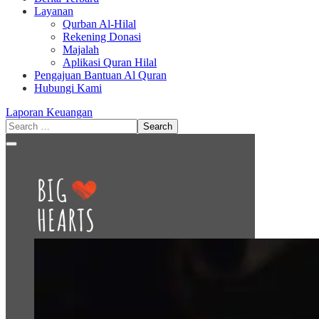
Layanan
Qurban Al-Hilal
Rekening Donasi
Majalah
Aplikasi Quran Hilal
Pengajuan Bantuan Al Quran
Hubungi Kami
Laporan Keuangan