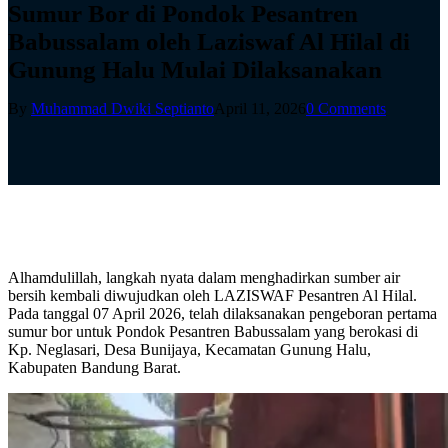
Sumur Bor di Pondok Pesantren
Babussalam oleh Laziswaf Al Hilal di
Gunung Halu Mulai Dilaksanakan
By
Muhammad Dwiki Septianto
April 11, 2026
0 Comments
Alhamdulillah, langkah nyata dalam menghadirkan sumber air
bersih kembali diwujudkan oleh LAZISWAF Pesantren Al Hilal.
Pada tanggal 07 April 2026, telah dilaksanakan pengeboran pertama
sumur bor untuk Pondok Pesantren Babussalam yang berokasi di
Kp. Neglasari, Desa Bunijaya, Kecamatan Gunung Halu,
Kabupaten Bandung Barat.