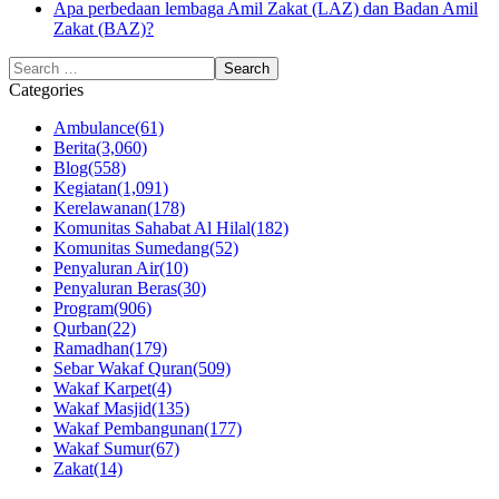
Apa perbedaan lembaga Amil Zakat (LAZ) dan Badan Amil
Zakat (BAZ)?
Categories
Ambulance
(61)
Berita
(3,060)
Blog
(558)
Kegiatan
(1,091)
Kerelawanan
(178)
Komunitas Sahabat Al Hilal
(182)
Komunitas Sumedang
(52)
Penyaluran Air
(10)
Penyaluran Beras
(30)
Program
(906)
Qurban
(22)
Ramadhan
(179)
Sebar Wakaf Quran
(509)
Wakaf Karpet
(4)
Wakaf Masjid
(135)
Wakaf Pembangunan
(177)
Wakaf Sumur
(67)
Zakat
(14)