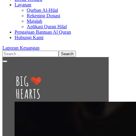
Layanan
Qurban Al-Hilal
Rekening Donasi
Majalah
Aplikasi Quran Hilal
Pengajuan Bantuan Al Quran
Hubungi Kami
Laporan Keuangan