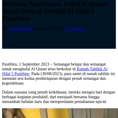
Bersama Asatidznya, Inilah Kegiatan
Santri Rumah Tahfidz Al Hilal 5
Pasirbiru
By
supriadi alhilal
September 1, 2023
0 Comments
Pasirbiru, 1 September 2023 – Semangat belajar dan semangat
untuk menghafal Al Quran terus berkobar di
Rumah Tahfidz Al
Hilal 5 Pasirbiru
. Pada (30/08/2023), para santri di rumah tahfidz ini
memulai sesi kedua pembelajaran dengan penuh semangat dan
kegembiraan.
Dalam suasana yang penuh keikhlasan, mereka mengisi hari dengan
berbagai kegiatan produktif, dari murajaah bersama hingga
menambah hafalan baru dan memperdalam pemahaman tajwid.