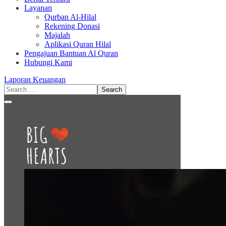
Layanan
Qurban Al-Hilal
Rekening Donasi
Majalah
Aplikasi Quran Hilal
Pengajuan Bantuan Al Quran
Hubungi Kami
Laporan Keuangan