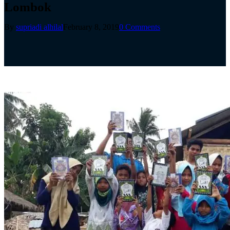
Lombok
By
supriadi alhilal
February 8, 2019
0 Comments