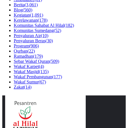
Berita
(3,061)
Blog
(560)
Kegiatan
(1,091)
Kerelawanan
(178)
Komunitas Sahabat Al Hilal
(182)
Komunitas Sumedang
(52)
Penyaluran Air
(10)
Penyaluran Beras
(30)
Program
(906)
Qurban
(22)
Ramadhan
(179)
Sebar Wakaf Quran
(509)
Wakaf Karpet
(4)
Wakaf Masjid
(135)
Wakaf Pembangunan
(177)
Wakaf Sumur
(67)
Zakat
(14)