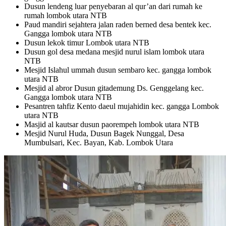
Dusun lendeng luar penyebaran al qur’an dari rumah ke
rumah lombok utara NTB
Paud mandiri sejahtera jalan raden berned desa bentek kec.
Gangga lombok utara NTB
Dusun lekok timur Lombok utara NTB
Dusun gol desa medana mesjid nurul islam lombok utara
NTB
Mesjid Islahul ummah dusun sembaro kec. gangga lombok
utara NTB
Mesjid al abror Dusun gitademung Ds. Genggelang kec.
Gangga lombok utara NTB
Pesantren tahfiz Kento daeul mujahidin kec. gangga Lombok
utara NTB
Masjid al kautsar dusun paorempeh lombok utara NTB
Mesjid Nurul Huda, Dusun Bagek Nunggal, Desa
Mumbulsari, Kec. Bayan, Kab. Lombok Utara