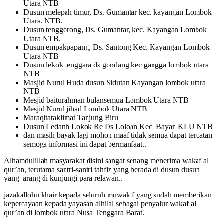
Utara NTB
Dusun melepah timur, Ds. Gumantar kec. kayangan Lombok
Utara. NTB.
Dusun tenggorong, Ds. Gumantar, kec. Kayangan Lombok
Utara NTB.
Dusun empakpapang, Ds. Santong Kec. Kayangan Lombok
Utara NTB
Dusun lekok tenggara ds gondang kec gangga lombok utara
NTB
Masjid Nurul Huda dusun Sidutan Kayangan lombok utara
NTB
Mesjid baiturahman bulansemua Lombok Utara NTB
Mesjid Nurul jihad Lombok Utara NTB
Maraqitataklimat Tanjung Biru
Dusun Ledanh Lokok Re Ds Loloan Kec. Bayan KLU NTB
dan masih bayak lagi mohon maaf tidak semua dapat tercatan
semoga informasi ini dapat bermanfaat..
Alhamdulillah masyarakat disini sangat senang menerima wakaf al
qur’an, terutama santri-santri tahfiz yang berada di dusun dusun
yang jarang di kunjungi para relawan..
jazakallohu khair kepada seluruh muwakif yang sudah memberikan
kepercayaan kepada yayasan alhilal sebagai penyalur wakaf al
qur’an di lombok utara Nusa Tenggara Barat.