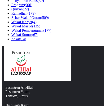
Penyaluran Beras
(30)
Program
(906)
Qurban
(22)
Ramadhan
(179)
Sebar Wakaf Quran
(509)
Wakaf Karpet
(4)
Wakaf Masjid
(135)
Wakaf Pembangunan
(177)
Wakaf Sumur
(67)
Zakat
(14)
Pesantren Al Hilal,
Pesantren Yatim,
Tahfidz, Gratis.
Hubungi Kami: