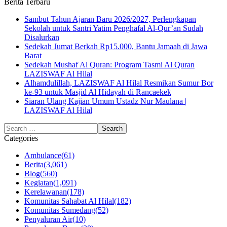
Berita Terbaru
Sambut Tahun Ajaran Baru 2026/2027, Perlengkapan
Sekolah untuk Santri Yatim Penghafal Al-Qur’an Sudah
Disalurkan
Sedekah Jumat Berkah Rp15.000, Bantu Jamaah di Jawa
Barat
Sedekah Mushaf Al Quran: Program Tasmi Al Quran
LAZISWAF Al Hilal
Alhamdulillah, LAZISWAF Al Hilal Resmikan Sumur Bor
ke-93 untuk Masjid Al Hidayah di Rancaekek
Siaran Ulang Kajian Umum Ustadz Nur Maulana |
LAZISWAF Al Hilal
Categories
Ambulance
(61)
Berita
(3,061)
Blog
(560)
Kegiatan
(1,091)
Kerelawanan
(178)
Komunitas Sahabat Al Hilal
(182)
Komunitas Sumedang
(52)
Penyaluran Air
(10)