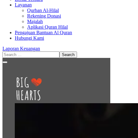
Layanan
Qurban Al-Hilal
Rekening Donasi
Majalah
Aplikasi Quran Hilal
Pengajuan Bantuan Al Quran
Hubungi Kami
Laporan Keuangan