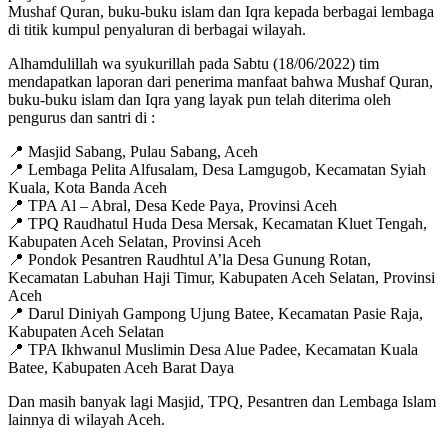
Mushaf Quran, buku-buku islam dan Iqra kepada berbagai lembaga
di titik kumpul penyaluran di berbagai wilayah.
Alhamdulillah wa syukurillah pada Sabtu (18/06/2022) tim
mendapatkan laporan dari penerima manfaat bahwa Mushaf Quran,
buku-buku islam dan Iqra yang layak pun telah diterima oleh
pengurus dan santri di :
📍 Masjid Sabang, Pulau Sabang, Aceh
📍 Lembaga Pelita Alfusalam, Desa Lamgugob, Kecamatan Syiah
Kuala, Kota Banda Aceh
📍 TPA Al – Abral, Desa Kede Paya, Provinsi Aceh
📍 TPQ Raudhatul Huda Desa Mersak, Kecamatan Kluet Tengah,
Kabupaten Aceh Selatan, Provinsi Aceh
📍 Pondok Pesantren Raudhtul A’la Desa Gunung Rotan,
Kecamatan Labuhan Haji Timur, Kabupaten Aceh Selatan, Provinsi
Aceh
📍 Darul Diniyah Gampong Ujung Batee, Kecamatan Pasie Raja,
Kabupaten Aceh Selatan
📍 TPA Ikhwanul Muslimin Desa Alue Padee, Kecamatan Kuala
Batee, Kabupaten Aceh Barat Daya
Dan masih banyak lagi Masjid, TPQ, Pesantren dan Lembaga Islam
lainnya di wilayah Aceh.