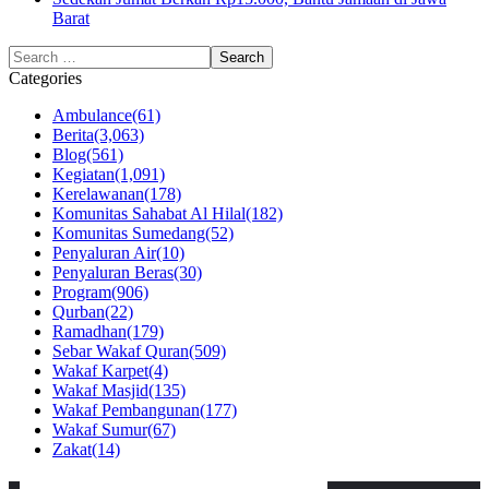
Barat
Categories
Ambulance
(61)
Berita
(3,063)
Blog
(561)
Kegiatan
(1,091)
Kerelawanan
(178)
Komunitas Sahabat Al Hilal
(182)
Komunitas Sumedang
(52)
Penyaluran Air
(10)
Penyaluran Beras
(30)
Program
(906)
Qurban
(22)
Ramadhan
(179)
Sebar Wakaf Quran
(509)
Wakaf Karpet
(4)
Wakaf Masjid
(135)
Wakaf Pembangunan
(177)
Wakaf Sumur
(67)
Zakat
(14)