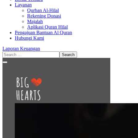
Layanan
Qurban Al-Hilal
Rekening Donasi
Majalah
Aplikasi Quran Hilal
Pengajuan Bantuan Al Quran
Hubungi Kami
Laporan Keuangan