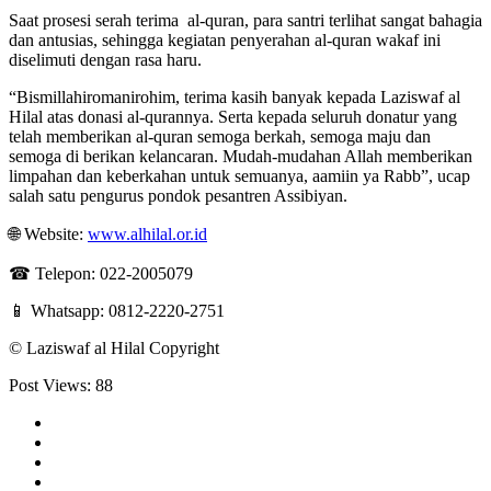
Saat prosesi serah terima al-quran, para santri terlihat sangat bahagia
dan antusias, sehingga kegiatan penyerahan al-quran wakaf ini
diselimuti dengan rasa haru.
“Bismillahiromanirohim, terima kasih banyak kepada Laziswaf al
Hilal atas donasi al-qurannya. Serta kepada seluruh donatur yang
telah memberikan al-quran semoga berkah, semoga maju dan
semoga di berikan kelancaran. Mudah-mudahan Allah memberikan
limpahan dan keberkahan untuk semuanya, aamiin ya Rabb”, ucap
salah satu pengurus pondok pesantren Assibiyan.
🌐 Website:
www.alhilal.or.id
☎ Telepon: 022-2005079
📱 Whatsapp: 0812-2220-2751
©️ Laziswaf al Hilal Copyright
Post Views:
88