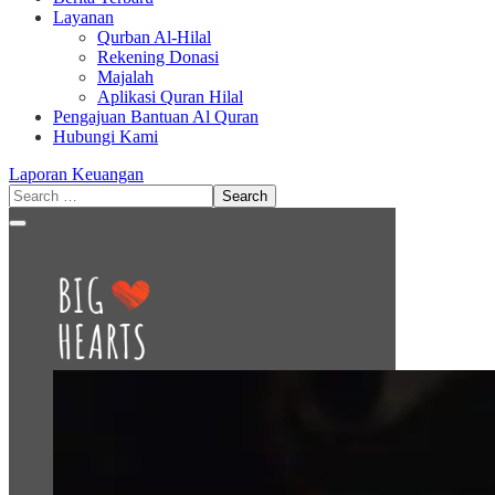
Layanan
Qurban Al-Hilal
Rekening Donasi
Majalah
Aplikasi Quran Hilal
Pengajuan Bantuan Al Quran
Hubungi Kami
Laporan Keuangan