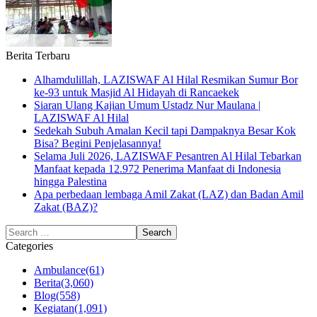
Berita Terbaru
Alhamdulillah, LAZISWAF Al Hilal Resmikan Sumur Bor
ke-93 untuk Masjid Al Hidayah di Rancaekek
Siaran Ulang Kajian Umum Ustadz Nur Maulana |
LAZISWAF Al Hilal
Sedekah Subuh Amalan Kecil tapi Dampaknya Besar Kok
Bisa? Begini Penjelasannya!
Selama Juli 2026, LAZISWAF Pesantren Al Hilal Tebarkan
Manfaat kepada 12.972 Penerima Manfaat di Indonesia
hingga Palestina
Apa perbedaan lembaga Amil Zakat (LAZ) dan Badan Amil
Zakat (BAZ)?
Categories
Ambulance
(61)
Berita
(3,060)
Blog
(558)
Kegiatan
(1,091)