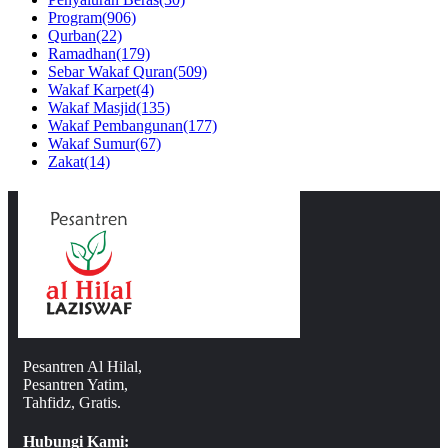
Program
(906)
Qurban
(22)
Ramadhan
(179)
Sebar Wakaf Quran
(509)
Wakaf Karpet
(4)
Wakaf Masjid
(135)
Wakaf Pembangunan
(177)
Wakaf Sumur
(67)
Zakat
(14)
Pesantren Al Hilal,
Pesantren Yatim,
Tahfidz, Gratis.
Hubungi Kami: