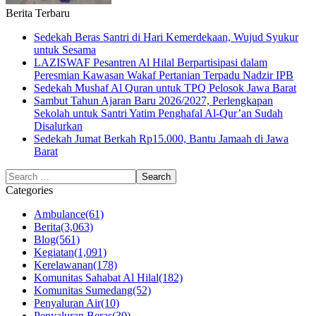
Berita Terbaru
Sedekah Beras Santri di Hari Kemerdekaan, Wujud Syukur
untuk Sesama
LAZISWAF Pesantren Al Hilal Berpartisipasi dalam
Peresmian Kawasan Wakaf Pertanian Terpadu Nadzir IPB
Sedekah Mushaf Al Quran untuk TPQ Pelosok Jawa Barat
Sambut Tahun Ajaran Baru 2026/2027, Perlengkapan
Sekolah untuk Santri Yatim Penghafal Al-Qur’an Sudah
Disalurkan
Sedekah Jumat Berkah Rp15.000, Bantu Jamaah di Jawa
Barat
Categories
Ambulance
(61)
Berita
(3,063)
Blog
(561)
Kegiatan
(1,091)
Kerelawanan
(178)
Komunitas Sahabat Al Hilal
(182)
Komunitas Sumedang
(52)
Penyaluran Air
(10)
Penyaluran Beras
(30)