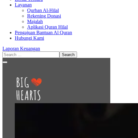
Layanan
Qurban Al-Hilal
Rekening Donasi
Majalah
Aplikasi Quran Hilal
Pengajuan Bantuan Al Quran
Hubungi Kami
Laporan Keuangan