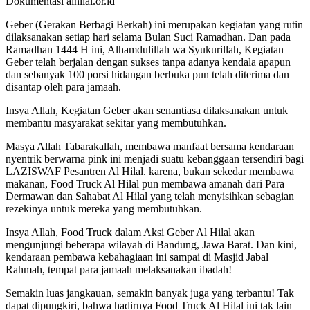
Dokumentasi alhilal.or.id
Geber (Gerakan Berbagi Berkah) ini merupakan kegiatan yang rutin
dilaksanakan setiap hari selama Bulan Suci Ramadhan. Dan pada
Ramadhan 1444 H ini, Alhamdulillah wa Syukurillah, Kegiatan
Geber telah berjalan dengan sukses tanpa adanya kendala apapun
dan sebanyak 100 porsi hidangan berbuka pun telah diterima dan
disantap oleh para jamaah.
Insya Allah, Kegiatan Geber akan senantiasa dilaksanakan untuk
membantu masyarakat sekitar yang membutuhkan.
Masya Allah Tabarakallah, membawa manfaat bersama kendaraan
nyentrik berwarna pink ini menjadi suatu kebanggaan tersendiri bagi
LAZISWAF Pesantren Al Hilal. karena, bukan sekedar membawa
makanan, Food Truck Al Hilal pun membawa amanah dari Para
Dermawan dan Sahabat Al Hilal yang telah menyisihkan sebagian
rezekinya untuk mereka yang membutuhkan.
Insya Allah, Food Truck dalam Aksi Geber Al Hilal akan
mengunjungi beberapa wilayah di Bandung, Jawa Barat. Dan kini,
kendaraan pembawa kebahagiaan ini sampai di Masjid Jabal
Rahmah, tempat para jamaah melaksanakan ibadah!
Semakin luas jangkauan, semakin banyak juga yang terbantu! Tak
dapat dipungkiri, bahwa hadirnya Food Truck Al Hilal ini tak lain