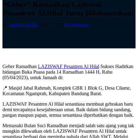
“Geber” Ramadhan Laziswaf
Pesantren Al Hilal Terus Dilaksanakan!
By
supriadi alhilal
April 7, 2023
0 Comments
Geber Ramadhan
LAZISWAF Pesantren Al Hilal
Sukses Hadirkan
hidangan Buka Puasa pada 14 Ramadhan 1444 H, Rabu
(05/04/2023), untuk Jamaah di:
📍 Masjid Jabal Rahmah, Komplek GBR 1 Blok G, Desa Cilame,
Kecamatan Ngamprah, Kabupaten Bandung Barat.
LAZISWAF Pesantren Al Hilal senantiasa membuat gebrakan baru
demi tercapainya kesejahteraan umat. Baik dalam bidang sandang,
pangan maupun papan, semua senantiasa diperhatikan dengan baik.
Memasuki Bulan Suci Ramadhan menjadi salah satu ajang yang tak
mungkin dilewatkan oleh LAZISWAF Pesantren Al Hilal untuk
senantiasa berbagi dan menimba pahala dari Allah SWT. Melalui