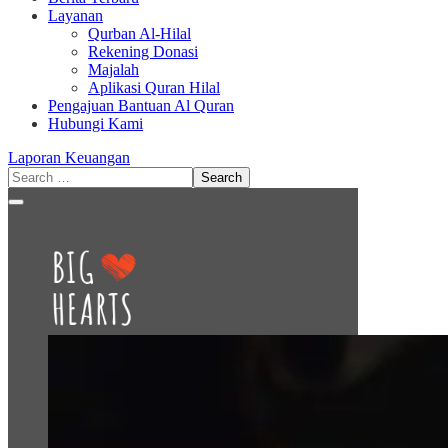
Layanan
Qurban Al-Hilal
Rekening Donasi
Majalah
Aplikasi Quran Hilal
Pengajuan Bantuan Al Quran
Hubungi Kami
Laporan Keuangan