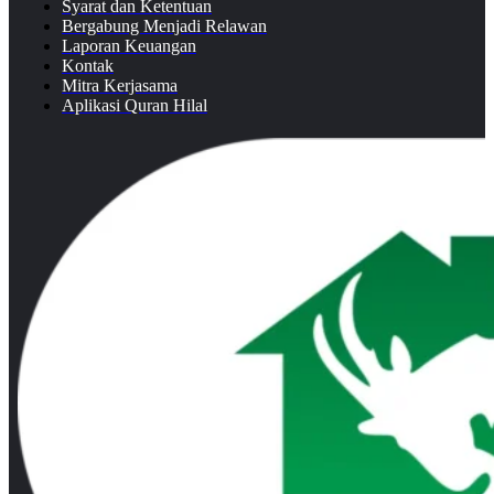
Syarat dan Ketentuan
Bergabung Menjadi Relawan
Laporan Keuangan
Kontak
Mitra Kerjasama
Aplikasi Quran Hilal