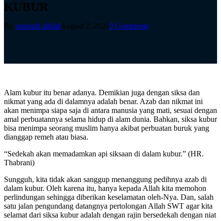
KUBUR
By
supriadi alhilal
August 2, 2020
0 Comments
Alam kubur itu benar adanya. Demikian juga dengan siksa dan
nikmat yang ada di dalamnya adalah benar. Azab dan nikmat ini
akan menimpa siapa saja di antara manusia yang mati, sesuai dengan
amal perbuatannya selama hidup di alam dunia. Bahkan, siksa kubur
bisa menimpa seorang muslim hanya akibat perbuatan buruk yang
dianggap remeh atau biasa.⁣
“Sedekah akan memadamkan api siksaan di dalam kubur.” (HR.
Thabrani)⁣
Sungguh, kita tidak akan sanggup menanggung pedihnya azab di
dalam kubur. Oleh karena itu, hanya kepada Allah kita memohon
perlindungan sehingga diberikan keselamatan oleh-Nya. Dan, salah
satu jalan pengundang datangnya pertolongan Allah SWT agar kita
selamat dari siksa kubur adalah dengan rajin bersedekah dengan niat