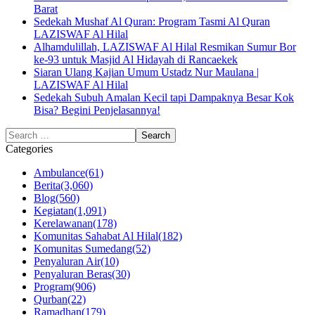
Barat
Sedekah Mushaf Al Quran: Program Tasmi Al Quran
LAZISWAF Al Hilal
Alhamdulillah, LAZISWAF Al Hilal Resmikan Sumur Bor
ke-93 untuk Masjid Al Hidayah di Rancaekek
Siaran Ulang Kajian Umum Ustadz Nur Maulana |
LAZISWAF Al Hilal
Sedekah Subuh Amalan Kecil tapi Dampaknya Besar Kok
Bisa? Begini Penjelasannya!
Categories
Ambulance
(61)
Berita
(3,060)
Blog
(560)
Kegiatan
(1,091)
Kerelawanan
(178)
Komunitas Sahabat Al Hilal
(182)
Komunitas Sumedang
(52)
Penyaluran Air
(10)
Penyaluran Beras
(30)
Program
(906)
Qurban
(22)
Ramadhan
(179)