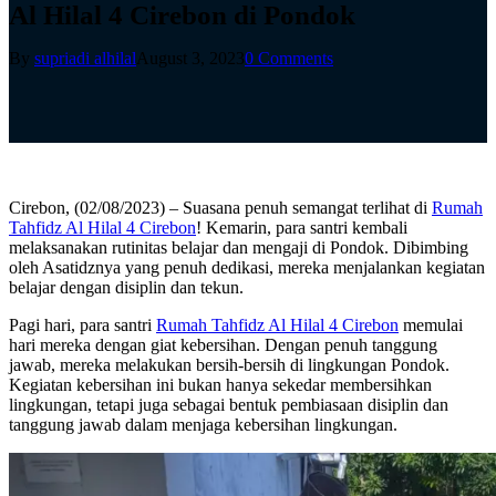
Al Hilal 4 Cirebon di Pondok
By
supriadi alhilal
August 3, 2023
0 Comments
Cirebon, (02/08/2023) – Suasana penuh semangat terlihat di
Rumah
Tahfidz Al Hilal 4 Cirebon
! Kemarin, para santri kembali
melaksanakan rutinitas belajar dan mengaji di Pondok. Dibimbing
oleh Asatidznya yang penuh dedikasi, mereka menjalankan kegiatan
belajar dengan disiplin dan tekun.
Pagi hari, para santri
Rumah Tahfidz Al Hilal 4 Cirebon
memulai
hari mereka dengan giat kebersihan. Dengan penuh tanggung
jawab, mereka melakukan bersih-bersih di lingkungan Pondok.
Kegiatan kebersihan ini bukan hanya sekedar membersihkan
lingkungan, tetapi juga sebagai bentuk pembiasaan disiplin dan
tanggung jawab dalam menjaga kebersihan lingkungan.