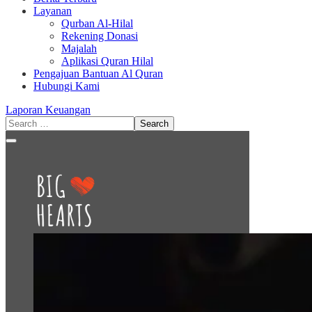
Layanan
Qurban Al-Hilal
Rekening Donasi
Majalah
Aplikasi Quran Hilal
Pengajuan Bantuan Al Quran
Hubungi Kami
Laporan Keuangan