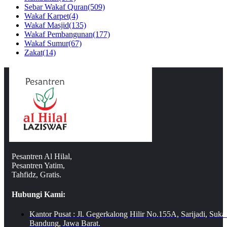
Sebar Wakaf Quran
(509)
Wakaf Karpet
(4)
Wakaf Masjid
(135)
Wakaf Pembangunan
(177)
Wakaf Sumur
(67)
Zakat
(14)
Pesantren Al Hilal,
Pesantren Yatim,
Tahfidz, Gratis.
Hubungi Kami:
Kantor Pusat : Jl. Gegerkalong Hilir No.155A, Sarijadi, Suka
Bandung, Jawa Barat.