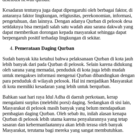
Kesadaran tentunya juga dapat dipengaruhi oleh berbagai faktor, di
antaranya faktor lingkungan, religiusitas, perekonomian, informasi,
pengetahuan, dan lainnya. Dengan adanya Qurban di pelosok desa
setidaknya bisa menjadi salah satu wadah atau sarana dakwah yang
dapat memberikan dorongan kepada masyarakat sehingga dapat
berpengaruh positif terhadap lingkungan di sekitar.
Pemerataan Daging Qurban
Sudah banyak kita ketahui bahwa pelaksanaan Qurban di kota jauh
lebih banyak dari pada Qurban di pelosok. Selain karena didukung
oleh sarana yang memadai, penduduk di kota juga lebih mudah
untuk mengakses informasi mengenai Qurban dibandingkan dengan
para penduduk di wilayah pelosok. Hal ini menjadikan Masyarakat
di kota memiliki kesadaran yang lebih untuk berqurban.
Bahkan saat hari raya Idul Adha di daerah perkotaan, kerap
mengalami surplus (melebihi porsi) daging. Sedangkan di sisi lain,
Masyarakat di pelosok masih banyak yang belum mendapatkan
pembagian daging Qurban. Oleh sebab itu, inilah alasan kenapa
Qurban di pelosok lebih utama karena penyalurannya yang tetap
sasaran dan kebermanfaatannya akan lebih terasa oleh banyak
Masyarakat, terutama bagi mereka yang sangat membutuhkan.