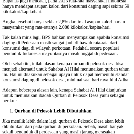
Bapanas juga mencatat, pada 2023 rata-rata masyarakat Indonesia
hanya mendapat asupan kalori dari konsumsi daging sapi sekitar 59
kilokalori/kapita/hari.
Angka tersebut hanya sekitar 2,8% dari total asupan kalori harian
masyarakat yang rata-ratanya 2.088 kilokalori/kapita/hari.
Tak kalah miris lagi, BPS bahkan menyampaikan apabila konsumsi
daging di Pedesaan masih sangat jauh di bawah rata-rata dari
konsumsi dagi di wilayah perkotaan. Padahal, secara populasi
penduduk Indonesia mayoritasnya masih tinggal di pedesaan.
Oleh sebab itu, inilah alasan kenapa qurban di pelosok desa bisa
menjadi alternatif untuk Sahabat Al Hilal menunaikan qurban tahun
ini. Hal ini dilakukan sebagai upaya untuk dapat memenuhi standar
konsumsi daging di pelosok desa, minimal saat hari raya Idul Adha.
Adapun beberapa alasan lain, kenapa Sahabat Al Hilal dianjurkan
untuk menunaikan ibadah Qurban di Pelosok Desa yaitu sebagai
berikut:
Qurban di Pelosok Lebih Dibutuhkan
Jika menilik lebih dalam lagi, qurban di Pelosok Desa akan lebih
dibutuhkan dari pada qurban di perkotaan. Sebab, masih banyak
sekali penduduk di perdesaan yang masih jarang merasakan