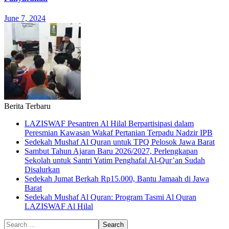
June 7, 2024
Berita Terbaru
LAZISWAF Pesantren Al Hilal Berpartisipasi dalam
Peresmian Kawasan Wakaf Pertanian Terpadu Nadzir IPB
Sedekah Mushaf Al Quran untuk TPQ Pelosok Jawa Barat
Sambut Tahun Ajaran Baru 2026/2027, Perlengkapan
Sekolah untuk Santri Yatim Penghafal Al-Qur’an Sudah
Disalurkan
Sedekah Jumat Berkah Rp15.000, Bantu Jamaah di Jawa
Barat
Sedekah Mushaf Al Quran: Program Tasmi Al Quran
LAZISWAF Al Hilal