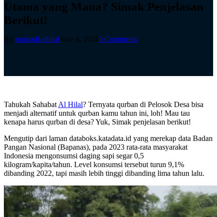
Utama yang Mana? Simak Penjelasan
Berikut!
By
supriadi alhilal
June 6, 2024
0 Comments
Tahukah Sahabat
Al Hilal
? Ternyata qurban di Pelosok Desa bisa
menjadi alternatif untuk qurban kamu tahun ini, loh! Mau tau
kenapa harus qurban di desa? Yuk, Simak penjelasan berikut!
Mengutip dari laman databoks.katadata.id yang merekap data Badan
Pangan Nasional (Bapanas), pada 2023 rata-rata masyarakat
Indonesia mengonsumsi daging sapi segar 0,5
kilogram/kapita/tahun. Level konsumsi tersebut turun 9,1%
dibanding 2022, tapi masih lebih tinggi dibanding lima tahun lalu.