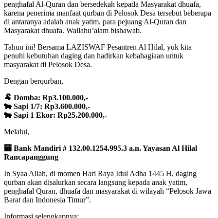
penghafal Al-Quran dan bersedekah kepada Masyarakat dhuafa,
karena penerima manfaat qurban di Pelosok Desa tersebut beberapa
di antaranya adalah anak yatim, para pejuang Al-Quran dan
Masyarakat dhuafa. Wallahu’alam bishawab.
Tahun ini! Bersama LAZISWAF Pesantren Al Hilal, yuk kita
penuhi kebutuhan daging dan hadirkan kebahagiaan untuk
masyarakat di Pelosok Desa.
Dengan berqurban,
🐏
Domba: Rp3.100.000,-
🐄
Sapi 1/7: Rp3.600.000,-
🐄
Sapi 1 Ekor: Rp25.200.000,-
Melalui,
🏧
Bank Mandiri # 132.00.1254.995.3 a
.n. Yayasan Al Hilal
Rancapanggung
In Syaa Allah, di momen Hari Raya Idul Adha 1445 H, daging
qurban akan disalurkan secara langsung kepada anak yatim,
penghafal Quran, dhuafa dan masyarakat di wilayah “Pelosok Jawa
Barat dan Indonesia Timur”.
Informasi selengkapnya: