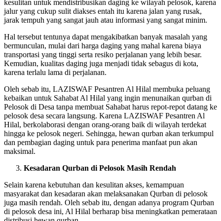
kesulitan untuk mendistribusikan daging ke wilayah pelosok, karena
jalur yang cukup sulit diakses entah itu karena jalan yang rusak,
jarak tempuh yang sangat jauh atau informasi yang sangat minim.
Hal tersebut tentunya dapat mengakibatkan banyak masalah yang
bermunculan, mulai dari harga daging yang mahal karena biaya
transportasi yang tinggi serta resiko perjalanan yang lebih besar.
Kemudian, kualitas daging juga menjadi tidak sebagus di kota,
karena terlalu lama di perjalanan.
Oleh sebab itu, LAZISWAF Pesantren Al Hilal membuka peluang
kebaikan untuk Sahabat Al Hilal yang ingin menunaikan qurban di
Pelosok di Desa tanpa membuat Sahabat harus repot-repot datang ke
pelosok desa secara langsung. Karena LAZISWAF Pesantren Al
Hilal, berkolaborasi dengan orang-orang baik di wilayah terdekat
hingga ke pelosok negeri. Sehingga, hewan qurban akan terkumpul
dan pembagian daging untuk para penerima manfaat pun akan
maksimal.
Kesadaran Qurban di Pelosok Masih Rendah
Selain karena kebutuhan dan kesulitan akses, kemampuan
masyarakat dan kesadaran akan melaksanakan Qurban di pelosok
juga masih rendah. Oleh sebab itu, dengan adanya program Qurban
di pelosok desa ini, Al Hilal berharap bisa meningkatkan pemerataan
distribusi hewan qurban.