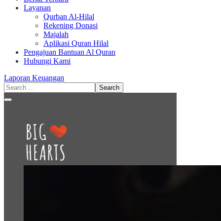
Layanan
Qurban Al-Hilal
Rekening Donasi
Majalah
Aplikasi Quran Hilal
Pengajuan Bantuan Al Quran
Hubungi Kami
Laporan Keuangan