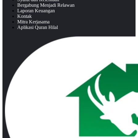
Bergabung Menjadi Relawan
Laporan Keuangan
Kontak
Mitra Kerjasama
Aplikasi Quran Hilal