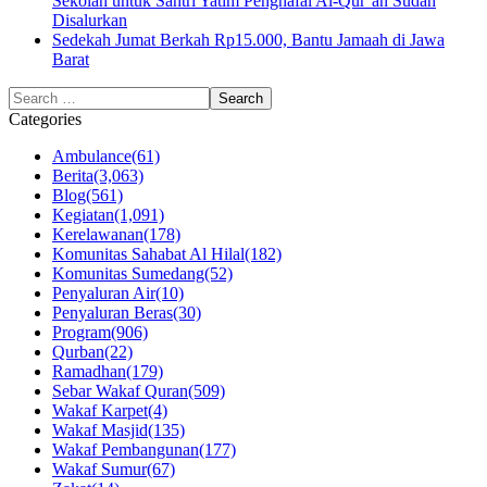
Sekolah untuk Santri Yatim Penghafal Al-Qur’an Sudah
Disalurkan
Sedekah Jumat Berkah Rp15.000, Bantu Jamaah di Jawa
Barat
Categories
Ambulance
(61)
Berita
(3,063)
Blog
(561)
Kegiatan
(1,091)
Kerelawanan
(178)
Komunitas Sahabat Al Hilal
(182)
Komunitas Sumedang
(52)
Penyaluran Air
(10)
Penyaluran Beras
(30)
Program
(906)
Qurban
(22)
Ramadhan
(179)
Sebar Wakaf Quran
(509)
Wakaf Karpet
(4)
Wakaf Masjid
(135)
Wakaf Pembangunan
(177)
Wakaf Sumur
(67)