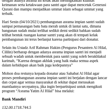
dengan adanya asrama ini kelak akan meningkatkan kualitas
keimanan serta ketakwaan para santri agar dapat mencetak Generasi
Qurani dan mampu menjadikan ummat islam sebagai ummat yang
terbaik.
Hari Senin (04/10/2021) pembangunan asrama impian santri sudah
sampai pemasangan batu bata merah untuk di lantai satu, dimana
bangunan sudah mulai terlihat sedikit demi sedikit bahkan sudah
telihat bentuk ruangan kamar santri yang akan di tempati kelak
pembangunan ini terus berlanjut karena partisipasi dari donatur.
Selain itu Ustadz Arif Rahman Hakim (Pengurus Pesantren Al Hilal,
Cililin) berharap dengan adanya asrama impian santri ini menjadi
sebuah wadah untuk membentuk para santri yang soleh berakhlakul
karimah, “Karena dengan akhlak yang baik maka semua aspek
dalam kehidupan akan baik juga kedepannya”
Mohon doa restunya kepada donatur atau Sahabat Al Hilal agar
proses pembangunan asrama impian santri ini berjalan dengan lancar
dan cepat agar semua masyarakat di sekitar dapat merasakan
mamfaatnya secepatnya, jika ingin berpartisipasi untuk mengikuti
program “Asrama Yatim Al Hilal” bisa melalui:
Bank Mandiri
132.00.1718.744.5