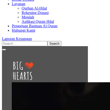
Layanan
Qurban Al-Hilal
Rekening Donasi
Majalah
Aplikasi Quran Hilal
Pengajuan Bantuan Al Quran
Hubungi Kami
Laporan Keuangan