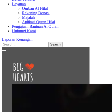
Layanan
Qurban Al-Hilal
Rekening Donasi
Majalah
Aplikasi Quran Hilal
Pengajuan Bantuan Al Quran
Hubungi Kami
Laporan Keuangan