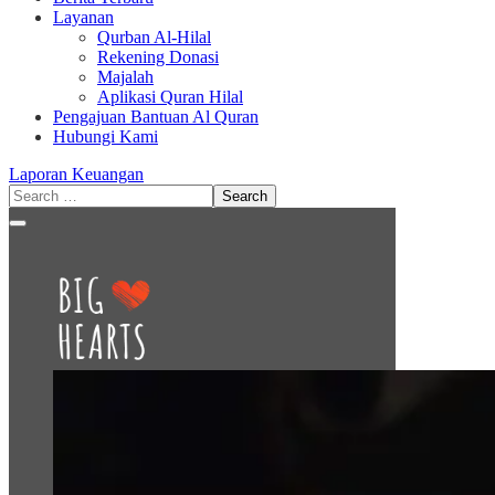
Layanan
Qurban Al-Hilal
Rekening Donasi
Majalah
Aplikasi Quran Hilal
Pengajuan Bantuan Al Quran
Hubungi Kami
Laporan Keuangan