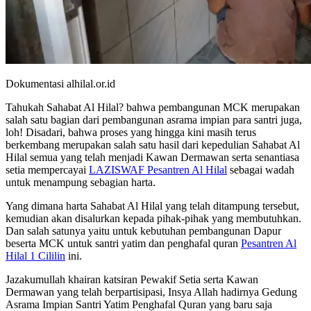
Dokumentasi alhilal.or.id
Tahukah Sahabat Al Hilal? bahwa pembangunan MCK merupakan
salah satu bagian dari pembangunan asrama impian para santri juga,
loh! Disadari, bahwa proses yang hingga kini masih terus
berkembang merupakan salah satu hasil dari kepedulian Sahabat Al
Hilal semua yang telah menjadi Kawan Dermawan serta senantiasa
setia mempercayai
LAZISWAF Pesantren Al Hilal
sebagai wadah
untuk menampung sebagian harta.
Yang dimana harta Sahabat Al Hilal yang telah ditampung tersebut,
kemudian akan disalurkan kepada pihak-pihak yang membutuhkan.
Dan salah satunya yaitu untuk kebutuhan pembangunan Dapur
beserta MCK untuk santri yatim dan penghafal quran
Pesantren Al
Hilal 1 Cililin
ini.
Jazakumullah khairan katsiran Pewakif Setia serta Kawan
Dermawan yang telah berpartisipasi, Insya Allah hadirnya Gedung
Asrama Impian Santri Yatim Penghafal Quran yang baru saja