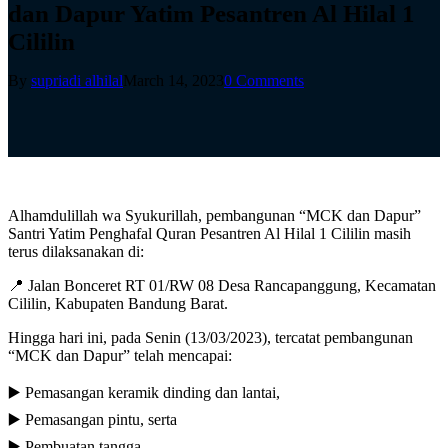
dan Dapur Yatim Pesantren Al Hilal 1
Cililin
By
supriadi alhilal
March 14, 2023
0 Comments
Alhamdulillah wa Syukurillah, pembangunan “MCK dan Dapur”
Santri Yatim Penghafal Quran Pesantren Al Hilal 1 Cililin masih
terus dilaksanakan di:
📍 Jalan Bonceret RT 01/RW 08 Desa Rancapanggung, Kecamatan
Cililin, Kabupaten Bandung Barat.
Hingga hari ini, pada Senin (13/03/2023), tercatat pembangunan
“MCK dan Dapur” telah mencapai:
▶️ Pemasangan keramik dinding dan lantai,
▶️ Pemasangan pintu, serta
▶️ Pembuatan tangga.