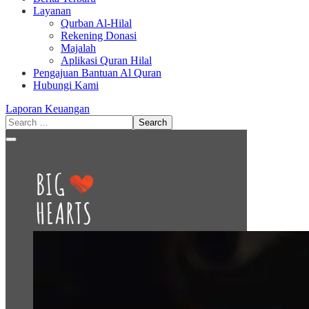
Layanan
Qurban Al-Hilal
Rekening Donasi
Majalah
Aplikasi Quran Hilal
Pengajuan Bantuan Al Quran
Hubungi Kami
Laporan Keuangan