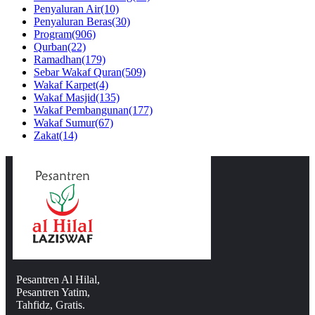
Penyaluran Air
(10)
Penyaluran Beras
(30)
Program
(906)
Qurban
(22)
Ramadhan
(179)
Sebar Wakaf Quran
(509)
Wakaf Karpet
(4)
Wakaf Masjid
(135)
Wakaf Pembangunan
(177)
Wakaf Sumur
(67)
Zakat
(14)
Pesantren Al Hilal,
Pesantren Yatim,
Tahfidz, Gratis.