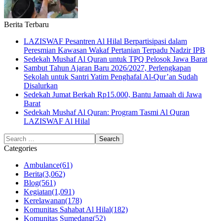
Berita Terbaru
LAZISWAF Pesantren Al Hilal Berpartisipasi dalam
Peresmian Kawasan Wakaf Pertanian Terpadu Nadzir IPB
Sedekah Mushaf Al Quran untuk TPQ Pelosok Jawa Barat
Sambut Tahun Ajaran Baru 2026/2027, Perlengkapan
Sekolah untuk Santri Yatim Penghafal Al-Qur’an Sudah
Disalurkan
Sedekah Jumat Berkah Rp15.000, Bantu Jamaah di Jawa
Barat
Sedekah Mushaf Al Quran: Program Tasmi Al Quran
LAZISWAF Al Hilal
Categories
Ambulance
(61)
Berita
(3,062)
Blog
(561)
Kegiatan
(1,091)
Kerelawanan
(178)
Komunitas Sahabat Al Hilal
(182)
Komunitas Sumedang
(52)