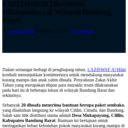
LAZISWAF Al Hilal Mulai
Dilaksanakan di Wilayah Bandung
Raya!
By
supriadi alhilal
December 31, 2024
0 Comments
Dalam semangat berbagi di penghujung tahun,
LAZISWAF Al Hilal
kembali menunjukkan komitmennya untuk mendukung masyarakat
kurang mampu dan anak yatim dhuafa. Penyaluran Zakat Akhir
Tahun yang merupakan titipan para muzakki resmi dilaksanakan
pada hari ini di beberapa lokasi di wilayah Bandung Barat dan
sekitarnya.
Sebanyak
20 dhuafa menerima bantuan berupa paket sembako
,
yang disalurkan langsung ke wilayah Cililin, Cimahi, dan Bandung.
Salah satu titik distribusi utama adalah
Desa Mukapayung, Cililin,
Kabupaten Bandung Barat
. Bantuan ini bertujuan untuk
meringankan beban kebutuhan pokok masyarakat kurang mampu di