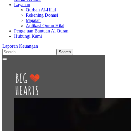
Layanan
Qurban Al-Hilal
Rekening Donasi
Majalah
Aplikasi Quran Hilal
Pengajuan Bantuan Al Quran
Hubungi Kami
Laporan Keuangan