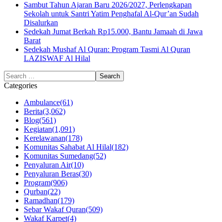
Sambut Tahun Ajaran Baru 2026/2027, Perlengkapan
Sekolah untuk Santri Yatim Penghafal Al-Qur’an Sudah
Disalurkan
Sedekah Jumat Berkah Rp15.000, Bantu Jamaah di Jawa
Barat
Sedekah Mushaf Al Quran: Program Tasmi Al Quran
LAZISWAF Al Hilal
Categories
Ambulance
(61)
Berita
(3,062)
Blog
(561)
Kegiatan
(1,091)
Kerelawanan
(178)
Komunitas Sahabat Al Hilal
(182)
Komunitas Sumedang
(52)
Penyaluran Air
(10)
Penyaluran Beras
(30)
Program
(906)
Qurban
(22)
Ramadhan
(179)
Sebar Wakaf Quran
(509)
Wakaf Karpet
(4)