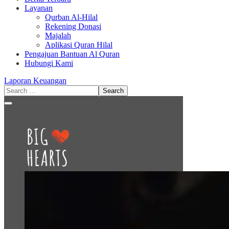
Layanan
Qurban Al-Hilal
Rekening Donasi
Majalah
Aplikasi Quran Hilal
Pengajuan Bantuan Al Quran
Hubungi Kami
Laporan Keuangan