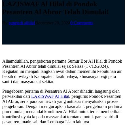
LAZISWAF Al Hilal di Pondok
Pesantren Al Abror Telah Dimulai!
By
supriadi alhilal
December 20, 2024
0 Comments
Alhamdulillah, pengeboran pertama Sumur Bor Al Hilal di Pondok
Pesantren Al Abror telah dimulai sejak Selasa (17/12/2024).
Kegiatan ini menjadi langkah awal dalam memenuhi kebutuhan air
bersih di wilayah Kabupaten Tasikmalaya, khususnya bagi para
santri dan masyarakat sekitar.
Pengeboran pertama di Pesantren Al Abror dihadiri langsung oleh
perwakilan dari
LAZISWAF Al Hilal
, pengurus Pondok Pesantren
Al Abror, serta para santriwati yang antusias menyaksikan proses
pengeboran. Dengan mengucapkan basmalah, pengeboran pertama
pun dimulai, menandai komitmen Al Hilal untuk terus memberikan
kontribusi nyata kepada masyarakat terutama untuk para santri di
pesantren, madrasah dan Lembaga Islam lainnya.