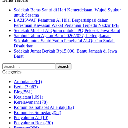
Berita Terbaru
Sedekah Beras Santri di Hari Kemerdekaan, Wujud Syukur
untuk Sesama
LAZISWAF Pesantren Al Hilal Berpartisipasi dalam
Peresmian Kawasan Wakaf Pertanian Terpadu Nadzir IPB
Sedekah Mushaf Al Quran untuk TPQ Pelosok Jawa Barat
Sambut Tahun Ajaran Baru 2026/2027, Perlengkapan
Sekolah untuk Santri Yatim Penghafal Al-Qur’an Sudah
Disalurkan
Sedekah Jumat Berkah Rp15.000, Bantu Jamaah di Jawa
Barat
Categories
Ambulance
(61)
Berita
(3,063)
Blog
(561)
Kegiatan
(1,091)
Kerelawanan
(178)
Komunitas Sahabat Al Hilal
(182)
Komunitas Sumedang
(52)
Penyaluran Air
(10)
Penyaluran Beras
(30)
Program
(906)