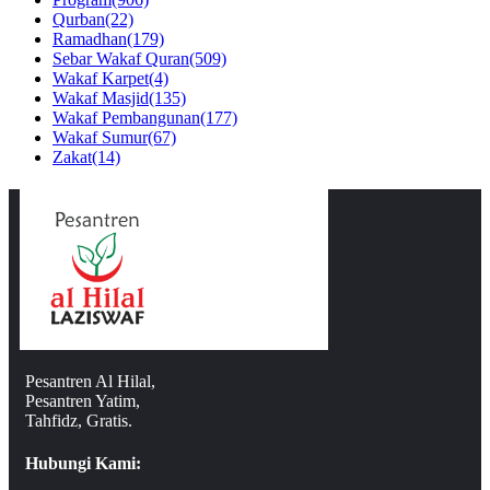
Qurban
(22)
Ramadhan
(179)
Sebar Wakaf Quran
(509)
Wakaf Karpet
(4)
Wakaf Masjid
(135)
Wakaf Pembangunan
(177)
Wakaf Sumur
(67)
Zakat
(14)
Pesantren Al Hilal,
Pesantren Yatim,
Tahfidz, Gratis.
Hubungi Kami: