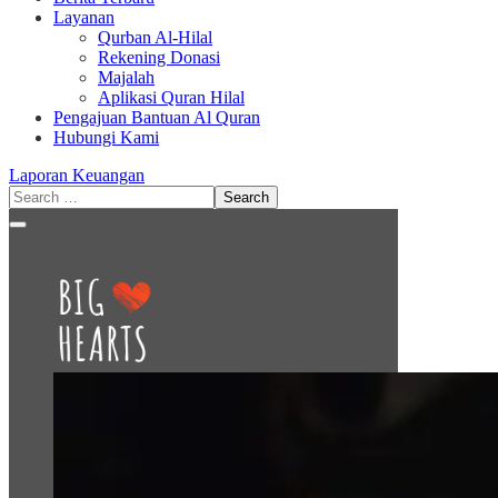
Layanan
Qurban Al-Hilal
Rekening Donasi
Majalah
Aplikasi Quran Hilal
Pengajuan Bantuan Al Quran
Hubungi Kami
Laporan Keuangan