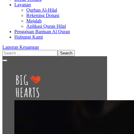
Layanan
Qurban Al-Hilal
Rekening Donasi
Majalah
Aplikasi Quran Hilal
Pengajuan Bantuan Al Quran
Hubungi Kami
Laporan Keuangan