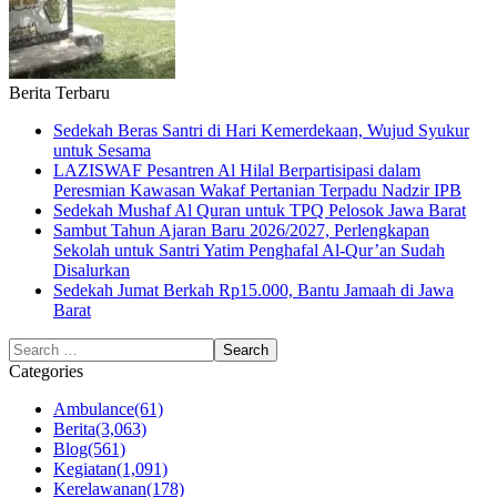
Berita Terbaru
Sedekah Beras Santri di Hari Kemerdekaan, Wujud Syukur
untuk Sesama
LAZISWAF Pesantren Al Hilal Berpartisipasi dalam
Peresmian Kawasan Wakaf Pertanian Terpadu Nadzir IPB
Sedekah Mushaf Al Quran untuk TPQ Pelosok Jawa Barat
Sambut Tahun Ajaran Baru 2026/2027, Perlengkapan
Sekolah untuk Santri Yatim Penghafal Al-Qur’an Sudah
Disalurkan
Sedekah Jumat Berkah Rp15.000, Bantu Jamaah di Jawa
Barat
Categories
Ambulance
(61)
Berita
(3,063)
Blog
(561)
Kegiatan
(1,091)
Kerelawanan
(178)