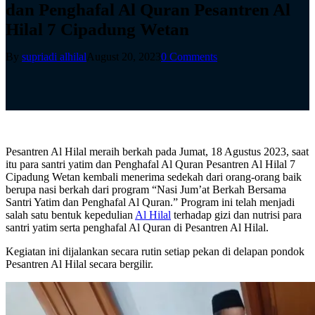
dan Penghafal Al Quran Pesantren Al
Hilal 7 Cipadung Wetan
By
supriadi alhilal
August 20, 2023
0 Comments
Pesantren Al Hilal meraih berkah pada Jumat, 18 Agustus 2023, saat
itu para santri yatim dan Penghafal Al Quran Pesantren Al Hilal 7
Cipadung Wetan kembali menerima sedekah dari orang-orang baik
berupa nasi berkah dari program “Nasi Jum’at Berkah Bersama
Santri Yatim dan Penghafal Al Quran.” Program ini telah menjadi
salah satu bentuk kepedulian
Al Hilal
terhadap gizi dan nutrisi para
santri yatim serta penghafal Al Quran di Pesantren Al Hilal.
Kegiatan ini dijalankan secara rutin setiap pekan di delapan pondok
Pesantren Al Hilal secara bergilir.