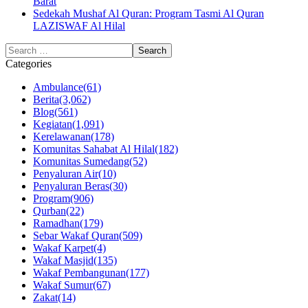
Barat
Sedekah Mushaf Al Quran: Program Tasmi Al Quran
LAZISWAF Al Hilal
Categories
Ambulance
(61)
Berita
(3,062)
Blog
(561)
Kegiatan
(1,091)
Kerelawanan
(178)
Komunitas Sahabat Al Hilal
(182)
Komunitas Sumedang
(52)
Penyaluran Air
(10)
Penyaluran Beras
(30)
Program
(906)
Qurban
(22)
Ramadhan
(179)
Sebar Wakaf Quran
(509)
Wakaf Karpet
(4)
Wakaf Masjid
(135)
Wakaf Pembangunan
(177)
Wakaf Sumur
(67)
Zakat
(14)