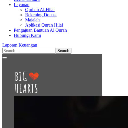
Layanan
Qurban Al-Hilal
Rekening Donasi
Majalah
Aplikasi Quran Hilal
Pengajuan Bantuan Al Quran
Hubungi Kami
Laporan Keuangan