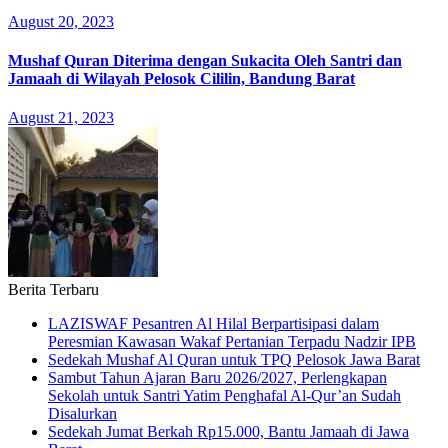
August 20, 2023
Mushaf Quran Diterima dengan Sukacita Oleh Santri dan
Jamaah di Wilayah Pelosok Cililin, Bandung Barat
August 21, 2023
Berita Terbaru
LAZISWAF Pesantren Al Hilal Berpartisipasi dalam
Peresmian Kawasan Wakaf Pertanian Terpadu Nadzir IPB
Sedekah Mushaf Al Quran untuk TPQ Pelosok Jawa Barat
Sambut Tahun Ajaran Baru 2026/2027, Perlengkapan
Sekolah untuk Santri Yatim Penghafal Al-Qur’an Sudah
Disalurkan
Sedekah Jumat Berkah Rp15.000, Bantu Jamaah di Jawa